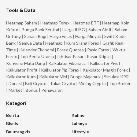
Tools & Data
Heatmap Saham
|
Heatmap Forex
|
Heatmap ETF
|
Heatmap Koin
Kripto
|
Bunga Bank Sentral
|
Harga IHSG
|
Saham Aktif
|
Saham
Untung
|
Saham Rugi
|
Harga Emas
|
Harga Minyak
|
Swift Kode
Bank
|
Semua Data
|
Heatmap
|
Kurs Silang Forex
|
Grafik Real-
Time
|
Kalender Ekonomi
|
Forex Quotes
|
Rasio Forex
|
Waktu
Forex
|
Top Berita Utama
|
Ikhtisar Pasar
|
Pasar Kripto
|
Konversi Mata Uang
|
Kalkulator Fibonacci
|
Kalkulator Pivot
|
Kalkulator Profit
|
Kalkulator Pip Forex
|
Kalkulator Margin Forex
|
Kalkulator Kurs
|
Kalkulator MM
|
Bunga Majemuk
|
Simulasi KPR
|
Donasi
|
Beli Crypto
|
Tukar Crypto
|
Mining Crypto
|
Top Broker
|
Market
|
Bonus
|
Penawaran
Kategori
Berita
Kuliner
Bisnis
Lainnya
Bulutangkis
Lifestyle