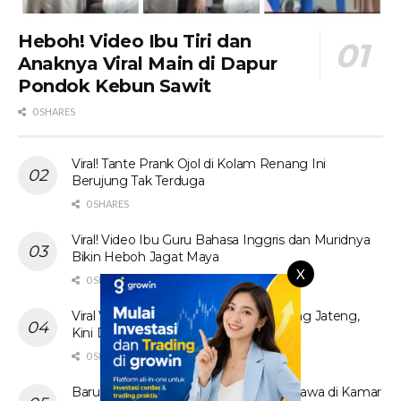
Heboh! Video Ibu Tiri dan
Anaknya Viral Main di Dapur
Pondok Kebun Sawit
0 SHARES
Viral! Tante Prank Ojol di Kolam Renang Ini
Berujung Tak Terduga
0 SHARES
Viral! Video Ibu Guru Bahasa Inggris dan Muridnya
Bikin Heboh Jagat Maya
X
0 SHARES
Viral Video Tak Senonoh Sejoli di Batang Jateng,
Kini Diburu
0 SHARES
Baru! Video Cewek Jilbab Cantik Asal Jawa di Kamar