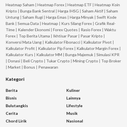
Heatmap Saham
|
Heatmap Forex
|
Heatmap ETF
|
Heatmap Koin
Kripto
|
Bunga Bank Sentral
|
Harga IHSG
|
Saham Aktif
|
Saham
Untung
|
Saham Rugi
|
Harga Emas
|
Harga Minyak
|
Swift Kode
Bank
|
Semua Data
|
Heatmap
|
Kurs Silang Forex
|
Grafik Real-
Time
|
Kalender Ekonomi
|
Forex Quotes
|
Rasio Forex
|
Waktu
Forex
|
Top Berita Utama
|
Ikhtisar Pasar
|
Pasar Kripto
|
Konversi Mata Uang
|
Kalkulator Fibonacci
|
Kalkulator Pivot
|
Kalkulator Profit
|
Kalkulator Pip Forex
|
Kalkulator Margin Forex
|
Kalkulator Kurs
|
Kalkulator MM
|
Bunga Majemuk
|
Simulasi KPR
|
Donasi
|
Beli Crypto
|
Tukar Crypto
|
Mining Crypto
|
Top Broker
|
Market
|
Bonus
|
Penawaran
Kategori
Berita
Kuliner
Bisnis
Lainnya
Bulutangkis
Lifestyle
Cerita
Musik
Chord Lirik
Nasional