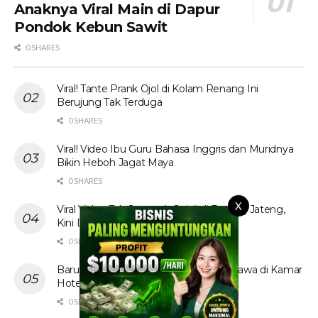
Anaknya Viral Main di Dapur
Pondok Kebun Sawit
0 SHARES
Viral! Tante Prank Ojol di Kolam Renang Ini
Berujung Tak Terduga
0 SHARES
Viral! Video Ibu Guru Bahasa Inggris dan Muridnya
Bikin Heboh Jagat Maya
0 SHARES
X
Viral Video Tak Senonoh Sejoli di Batang Jateng,
Kini Diburu
0 SHARES
Baru! Video Cewek Jilbab Cantik Asal Jawa di Kamar
Hotel Hebohkan Media Sosial
0 SHARES