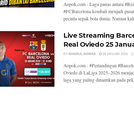
Aopok.com - Laga panas antara #Re
#FCBarcelona kembali menjadi pusat
pecinta sepak bola dunia. Namun kali 
Live Streaming Barc
Real Oviedo 25 Janua
BY
KHAIRUL ANWAR
24 JANUARI 2026
Aopok.com - #Pertandingan #Barcelo
Oviedo di LaLiga 2025–2026 menjadi
laga yang paling dinantikan pada peka