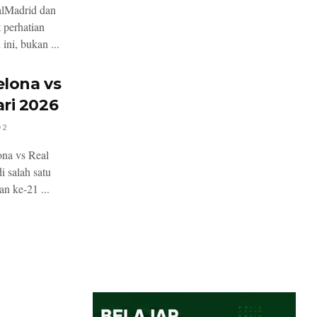
alMadrid dan
 perhatian
ini, bukan ...
elona vs
ri 2026
2
na vs Real
 salah satu
n ke-21 ...