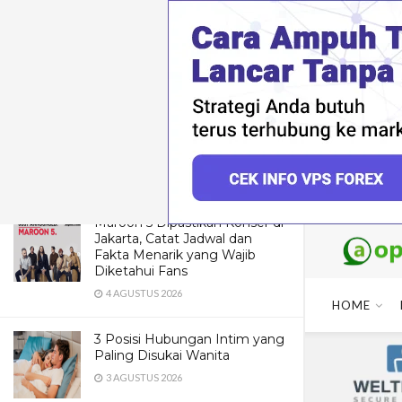
LATEST
TRENDING
Dua Pendaki Gunung Piramid
Bondowoso Ditemukan Tewas
di Jurang 60 Meter, Evakuasi
Terkendala Medan Ekstrem
4 AGUSTUS 2026
Maroon 5 Dipastikan Konser di
Jakarta, Catat Jadwal dan
Fakta Menarik yang Wajib
Diketahui Fans
4 AGUSTUS 2026
HOME
3 Posisi Hubungan Intim yang
Paling Disukai Wanita
3 AGUSTUS 2026