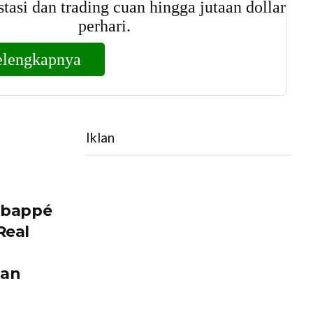
Iklan
 Mbappé
Real
tan