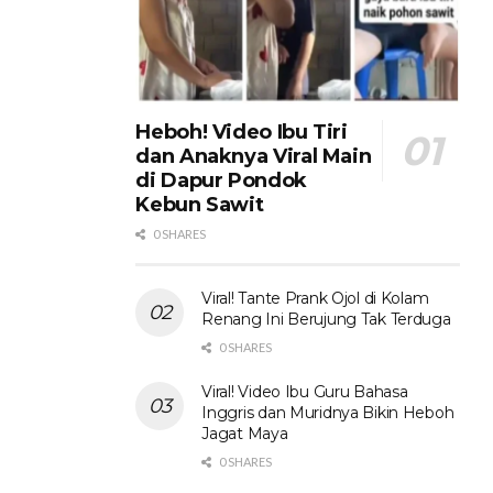
Heboh! Video Ibu Tiri
dan Anaknya Viral Main
di Dapur Pondok
Kebun Sawit
0 SHARES
Viral! Tante Prank Ojol di Kolam
Renang Ini Berujung Tak Terduga
0 SHARES
Viral! Video Ibu Guru Bahasa
Inggris dan Muridnya Bikin Heboh
Jagat Maya
0 SHARES