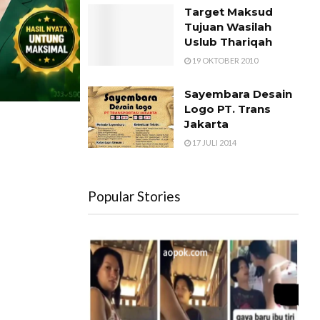
Target Maksud
Tujuan Wasilah
Uslub Thariqah
19 OKTOBER 2010
Sayembara Desain
Logo PT. Trans
Jakarta
17 JULI 2014
Popular Stories