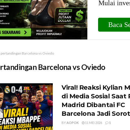
pertandingan Barcelona vs Oviedo
rtandingan Barcelona vs Oviedo
Viral! Reaksi Kylian
di Media Sosial Saat 
Madrid Dibantai FC
Barcelona Jadi Soro
BY
AOPOK
11 MEI 2026
1