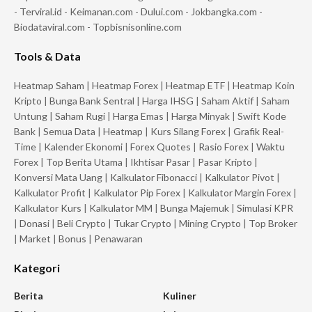
-
Terviral.id
-
Keimanan.com
-
Dului.com
-
Jokbangka.com
-
Biodataviral.com
-
Topbisnisonline.com
Tools & Data
Heatmap Saham
|
Heatmap Forex
|
Heatmap ETF
|
Heatmap Koin
Kripto
|
Bunga Bank Sentral
|
Harga IHSG
|
Saham Aktif
|
Saham
Untung
|
Saham Rugi
|
Harga Emas
|
Harga Minyak
|
Swift Kode
Bank
|
Semua Data
|
Heatmap
|
Kurs Silang Forex
|
Grafik Real-
Time
|
Kalender Ekonomi
|
Forex Quotes
|
Rasio Forex
|
Waktu
Forex
|
Top Berita Utama
|
Ikhtisar Pasar
|
Pasar Kripto
|
Konversi Mata Uang
|
Kalkulator Fibonacci
|
Kalkulator Pivot
|
Kalkulator Profit
|
Kalkulator Pip Forex
|
Kalkulator Margin Forex
|
Kalkulator Kurs
|
Kalkulator MM
|
Bunga Majemuk
|
Simulasi KPR
|
Donasi
|
Beli Crypto
|
Tukar Crypto
|
Mining Crypto
|
Top Broker
|
Market
|
Bonus
|
Penawaran
Kategori
Berita
Kuliner