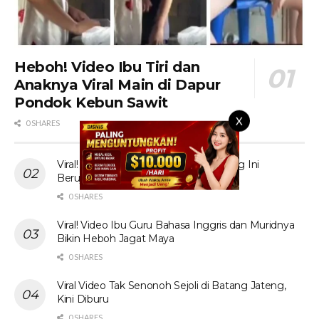
Heboh! Video Ibu Tiri dan
Anaknya Viral Main di Dapur
Pondok Kebun Sawit
X
0 SHARES
Viral! Tante Prank Ojol di Kolam Renang Ini
Berujung Tak Terduga
0 SHARES
Viral! Video Ibu Guru Bahasa Inggris dan Muridnya
Bikin Heboh Jagat Maya
0 SHARES
Viral Video Tak Senonoh Sejoli di Batang Jateng,
Kini Diburu
0 SHARES