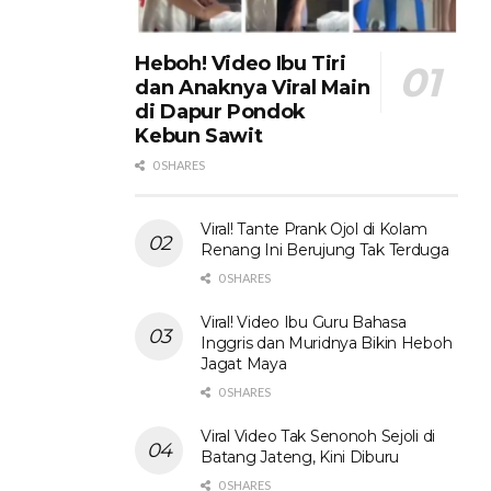
Heboh! Video Ibu Tiri
dan Anaknya Viral Main
di Dapur Pondok
Kebun Sawit
0 SHARES
Viral! Tante Prank Ojol di Kolam
Renang Ini Berujung Tak Terduga
0 SHARES
Viral! Video Ibu Guru Bahasa
Inggris dan Muridnya Bikin Heboh
Jagat Maya
0 SHARES
Viral Video Tak Senonoh Sejoli di
Batang Jateng, Kini Diburu
0 SHARES