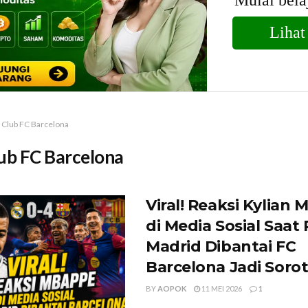
Club FC Barcelona
ub FC Barcelona
Viral! Reaksi Kylian
di Media Sosial Saat 
Madrid Dibantai FC
Barcelona Jadi Soro
BY
AOPOK
11 MEI 2026
1