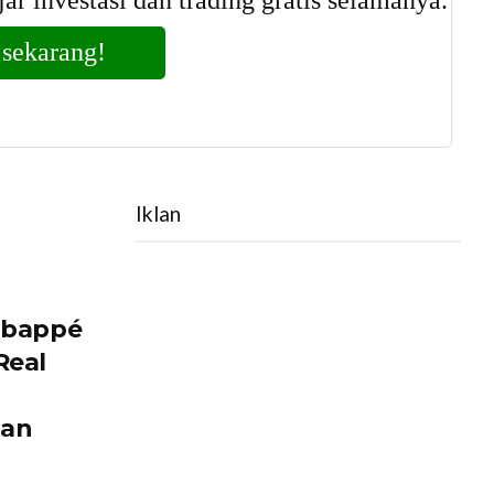
Iklan
 Mbappé
Real
tan