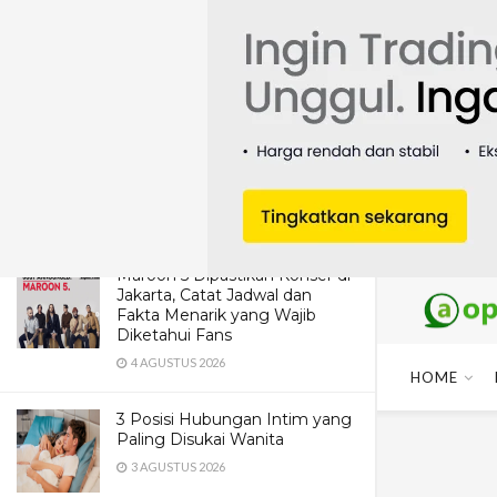
LATEST
TRENDING
Dua Pendaki Gunung Piramid
Bondowoso Ditemukan Tewas
di Jurang 60 Meter, Evakuasi
Terkendala Medan Ekstrem
4 AGUSTUS 2026
Maroon 5 Dipastikan Konser di
Jakarta, Catat Jadwal dan
Fakta Menarik yang Wajib
Diketahui Fans
4 AGUSTUS 2026
HOME
3 Posisi Hubungan Intim yang
Paling Disukai Wanita
3 AGUSTUS 2026