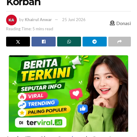
Korban
by
Khairul Anwar
25 Juni 2026
Donasi
Reading Time: 5 mins read