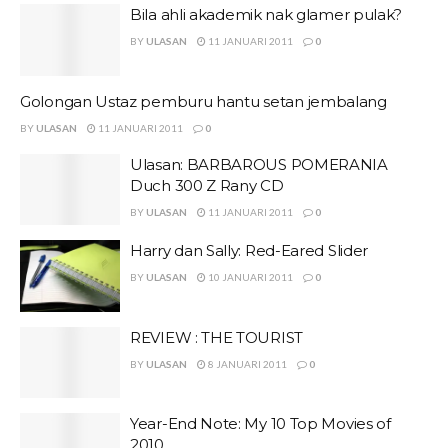
Bila ahli akademik nak glamer pulak?
BY
ULASAN
11 JANUARI 2011
0
Golongan Ustaz pemburu hantu setan jembalang
BY
ULASAN
11 JANUARI 2011
0
Ulasan: BARBAROUS POMERANIA
Duch 300 Z Rany CD
BY
ULASAN
11 JANUARI 2011
0
Harry dan Sally: Red-Eared Slider
BY
ULASAN
10 JANUARI 2011
0
REVIEW : THE TOURIST
BY
ULASAN
8 JANUARI 2011
0
Year-End Note: My 10 Top Movies of
2010