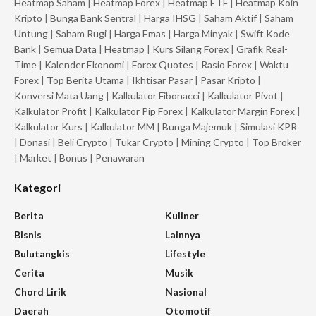
Heatmap Saham
|
Heatmap Forex
|
Heatmap ETF
|
Heatmap Koin
Kripto
|
Bunga Bank Sentral
|
Harga IHSG
|
Saham Aktif
|
Saham
Untung
|
Saham Rugi
|
Harga Emas
|
Harga Minyak
|
Swift Kode
Bank
|
Semua Data
|
Heatmap
|
Kurs Silang Forex
|
Grafik Real-
Time
|
Kalender Ekonomi
|
Forex Quotes
|
Rasio Forex
|
Waktu
Forex
|
Top Berita Utama
|
Ikhtisar Pasar
|
Pasar Kripto
|
Konversi Mata Uang
|
Kalkulator Fibonacci
|
Kalkulator Pivot
|
Kalkulator Profit
|
Kalkulator Pip Forex
|
Kalkulator Margin Forex
|
Kalkulator Kurs
|
Kalkulator MM
|
Bunga Majemuk
|
Simulasi KPR
|
Donasi
|
Beli Crypto
|
Tukar Crypto
|
Mining Crypto
|
Top Broker
|
Market
|
Bonus
|
Penawaran
Kategori
Berita
Kuliner
Bisnis
Lainnya
Bulutangkis
Lifestyle
Cerita
Musik
Chord Lirik
Nasional
Daerah
Otomotif