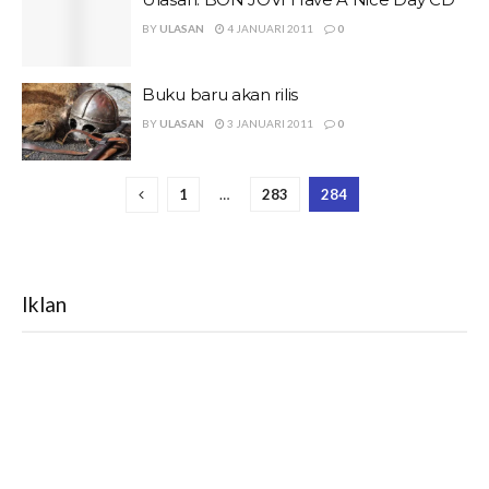
BY
ULASAN
4 JANUARI 2011
0
Buku baru akan rilis
BY
ULASAN
3 JANUARI 2011
0
1
…
283
284
Iklan