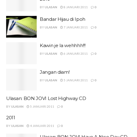
BY
ULASAN
8 JANUARI 2011
0
Bandar Hijau di Ipoh
BY
ULASAN
7 JANUARI 2011
0
Kawin je la wehhhh!!!
BY
ULASAN
6 JANUARI 2011
0
Jangan diam!
BY
ULASAN
5 JANUARI 2011
0
Ulasan: BON JOVI Lost Highway CD
BY
ULASAN
5 JANUARI 2011
0
2011
BY
ULASAN
4 JANUARI 2011
0
Ulasan: BON JOVI Have A Nice Day CD