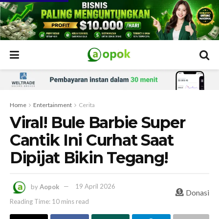
Home
Entertainment
Cerita
Viral! Bule Barbie Super
Cantik Ini Curhat Saat
Dipijat Bikin Tegang!
by
Aopok
19 April 2026
Donasi
Reading Time: 10 mins read