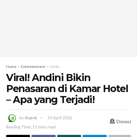
Home
Entertainment
Cerita
Viral! Andini Bikin
Penasaran di Kamar Hotel
– Apa yang Terjadi!
by
Aopok
14 April 2026
Donasi
Reading Time: 11 mins read