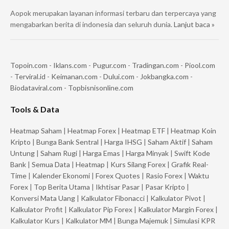
Aopok merupakan layanan informasi terbaru dan terpercaya yang
mengabarkan berita di indonesia dan seluruh dunia.
Lanjut baca »
Topoin.com
-
Iklans.com
-
Pugur.com
-
Tradingan.com
-
Piool.com
-
Terviral.id
-
Keimanan.com
-
Dului.com
-
Jokbangka.com
-
Biodataviral.com
-
Topbisnisonline.com
Tools & Data
Heatmap Saham
|
Heatmap Forex
|
Heatmap ETF
|
Heatmap Koin
Kripto
|
Bunga Bank Sentral
|
Harga IHSG
|
Saham Aktif
|
Saham
Untung
|
Saham Rugi
|
Harga Emas
|
Harga Minyak
|
Swift Kode
Bank
|
Semua Data
|
Heatmap
|
Kurs Silang Forex
|
Grafik Real-
Time
|
Kalender Ekonomi
|
Forex Quotes
|
Rasio Forex
|
Waktu
Forex
|
Top Berita Utama
|
Ikhtisar Pasar
|
Pasar Kripto
|
Konversi Mata Uang
|
Kalkulator Fibonacci
|
Kalkulator Pivot
|
Kalkulator Profit
|
Kalkulator Pip Forex
|
Kalkulator Margin Forex
|
Kalkulator Kurs
|
Kalkulator MM
|
Bunga Majemuk
|
Simulasi KPR