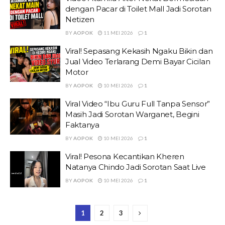
dengan Pacar di Toilet Mall Jadi Sorotan
Netizen
BY
AOPOK
11 MEI 2026
1
Viral! Sepasang Kekasih Ngaku Bikin dan
Jual Video Terlarang Demi Bayar Cicilan
Motor
BY
AOPOK
10 MEI 2026
1
Viral Video “Ibu Guru Full Tanpa Sensor”
Masih Jadi Sorotan Warganet, Begini
Faktanya
BY
AOPOK
10 MEI 2026
1
Viral! Pesona Kecantikan Kheren
Natanya Chindo Jadi Sorotan Saat Live
BY
AOPOK
10 MEI 2026
1
1
2
3