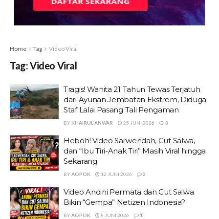
Home
Tag
Video Viral
Tag:
Video Viral
Tragis! Wanita 21 Tahun Tewas Terjatuh
dari Ayunan Jembatan Ekstrem, Diduga
Staf Lalai Pasang Tali Pengaman
BY
KHAIRUL ANWAR
25 JUNI 2026
3
Heboh! Video Sarwendah, Cut Salwa,
dan “Ibu Tiri-Anak Tiri” Masih Viral hingga
Sekarang
BY
AOPOK
12 JUNI 2026
2
Video Andini Permata dan Cut Salwa
Bikin “Gempa” Netizen Indonesia?
BY
AOPOK
8 JUNI 2026
1