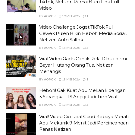
TikTok, Netizen Ramai Buru Link Full
Video
BY
AOPOK
19 MEI 2026
1
Video Challenge Joget TikTok Full
Cewek Pulen Bikin Heboh Media Sosial,
Netizen Auto Salfok
BY
AOPOK
18 MEI 2026
2
Viral Video Gadis Cantik Rela Dibuli demi
Bayar Hutang Orang Tua, Netizen
Menangis
BY
AOPOK
18 MEI 2026
1
Heboh! Gak Kuat Adu Mekanik dengan
3 Serangkai ITS Anggi Jadi Tren Viral
BY
AOPOK
13 MEI 2026
2
Viral! Video Cici Real Good Kebaya Merah
Adu Mekanik 9 Menit Jadi Perbincangan
Panas Netizen