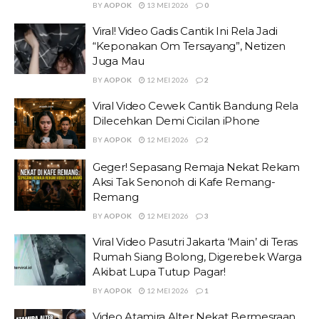
BY
AOPOK
13 MEI 2026
0
Viral! Video Gadis Cantik Ini Rela Jadi
“Keponakan Om Tersayang”, Netizen
Juga Mau
BY
AOPOK
12 MEI 2026
2
Viral Video Cewek Cantik Bandung Rela
Dilecehkan Demi Cicilan iPhone
BY
AOPOK
12 MEI 2026
2
Geger! Sepasang Remaja Nekat Rekam
Aksi Tak Senonoh di Kafe Remang-
Remang
BY
AOPOK
12 MEI 2026
3
Viral Video Pasutri Jakarta ‘Main’ di Teras
Rumah Siang Bolong, Digerebek Warga
Akibat Lupa Tutup Pagar!
BY
AOPOK
12 MEI 2026
1
Video Atamira Alter Nekat Bermesraan