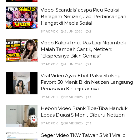
Video ‘Scandals’ aespa Picu Reaksi
Beragam Netizen, Jadi Perbincangan
Hangat di Media Sosial
BY
AOPOK
5 JUNI 2026
2
Video Kakak Imut Pas Lagi Ngambek
Malah Tambah Cantik, Netizen:
“Ekspresinya Bikin Gemas!”
BY
AOPOK
4 JUNI 2026
1
Viral Video Ayaa Ebot Pakai Stoking
Favorit 30 Menit Bikin Netizen Langsung
Penasaran Kelanjutannya
BY
AOPOK
22 MEI 2026
1
Heboh Video Prank Tiba-Tiba Handuk
Lepas Durasi 5 Menit Diburu Netizen
BY
AOPOK
20 MEI 2026
1
Geger Video TKW Taiwan 3 Vs 1 Viral di