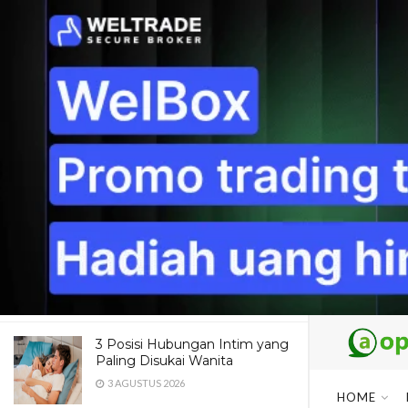
LATEST
TRENDING
Dua Pendaki Gunung Piramid
Bondowoso Ditemukan Tewas
di Jurang 60 Meter, Evakuasi
Terkendala Medan Ekstrem
4 AGUSTUS 2026
Maroon 5 Dipastikan Konser di
Jakarta, Catat Jadwal dan
Fakta Menarik yang Wajib
Diketahui Fans
4 AGUSTUS 2026
3 Posisi Hubungan Intim yang
Paling Disukai Wanita
3 AGUSTUS 2026
HOME