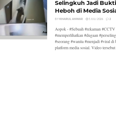
Selingkuh Jadi Bukt
Heboh di Media Sosi
BY
KHAIRUL ANWAR
5 JULI 2026
2
Aopok - #Sebuah #rekaman #CCTV
#memperlihatkan #dugaan #perselin
#seorang #wanita #menjadi #viral di 
platform media sosial. Video tersebut 