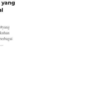
i yang
al
 #yang
gkuhan
berbagai
...