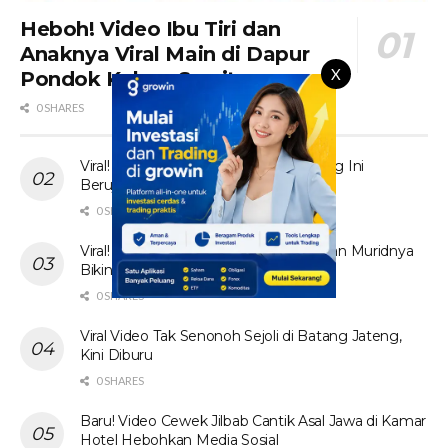
Heboh! Video Ibu Tiri dan
Anaknya Viral Main di Dapur
X
Pondok Kebun Sawit
0 SHARES
Viral! Tante Prank Ojol di Kolam Renang Ini
Berujung Tak Terduga
0 SHARES
Viral! Video Ibu Guru Bahasa Inggris dan Muridnya
Bikin Heboh Jagat Maya
0 SHARES
Viral Video Tak Senonoh Sejoli di Batang Jateng,
Kini Diburu
0 SHARES
Baru! Video Cewek Jilbab Cantik Asal Jawa di Kamar
Hotel Hebohkan Media Sosial