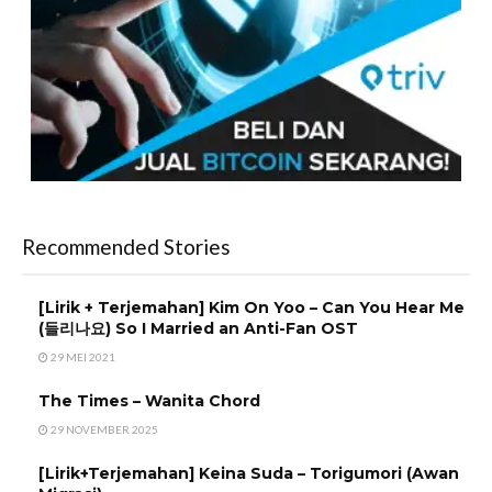
Recommended Stories
[Lirik + Terjemahan] Kim On Yoo – Can You Hear Me
(들리나요) So I Married an Anti-Fan OST
29 MEI 2021
The Times – Wanita Chord
29 NOVEMBER 2025
[Lirik+Terjemahan] Keina Suda – Torigumori (Awan