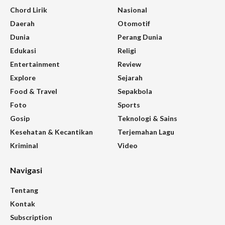
Chord Lirik
Nasional
Daerah
Otomotif
Dunia
Perang Dunia
Edukasi
Religi
Entertainment
Review
Explore
Sejarah
Food & Travel
Sepakbola
Foto
Sports
Gosip
Teknologi & Sains
Kesehatan & Kecantikan
Terjemahan Lagu
Kriminal
Video
Navigasi
Tentang
Kontak
Subscription