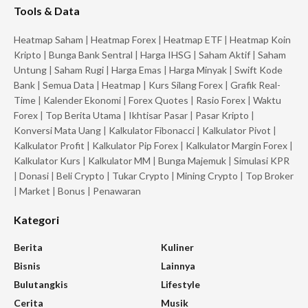
Tools & Data
Heatmap Saham
|
Heatmap Forex
|
Heatmap ETF
|
Heatmap Koin
Kripto
|
Bunga Bank Sentral
|
Harga IHSG
|
Saham Aktif
|
Saham
Untung
|
Saham Rugi
|
Harga Emas
|
Harga Minyak
|
Swift Kode
Bank
|
Semua Data
|
Heatmap
|
Kurs Silang Forex
|
Grafik Real-
Time
|
Kalender Ekonomi
|
Forex Quotes
|
Rasio Forex
|
Waktu
Forex
|
Top Berita Utama
|
Ikhtisar Pasar
|
Pasar Kripto
|
Konversi Mata Uang
|
Kalkulator Fibonacci
|
Kalkulator Pivot
|
Kalkulator Profit
|
Kalkulator Pip Forex
|
Kalkulator Margin Forex
|
Kalkulator Kurs
|
Kalkulator MM
|
Bunga Majemuk
|
Simulasi KPR
|
Donasi
|
Beli Crypto
|
Tukar Crypto
|
Mining Crypto
|
Top Broker
|
Market
|
Bonus
|
Penawaran
Kategori
Berita
Kuliner
Bisnis
Lainnya
Bulutangkis
Lifestyle
Cerita
Musik