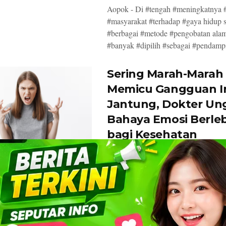
Aopok - Di #tengah #meningkatnya 
#masyarakat #terhadap #gaya hidup s
#berbagai #metode #pengobatan ala
#banyak #dipilih #sebagai #pendampi
Sering Marah-Marah 
Memicu Gangguan I
Jantung, Dokter Un
Bahaya Emosi Berle
bagi Kesehatan
BY
KHAIRUL ANWAR
22 JULI 2026
1
Aopok - #Kebiasaan #meluapkan #a
#ternyata #bukan #hanya #berdampa
kondisi #mental, #tetapi #juga #dap
#efek #serius #terhadap #kesehatan ..