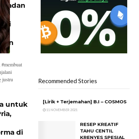
r Badan
nyi
dai
atan
a #membuat
jalani
 justru
Recommended Stories
[Lirik + Terjemahan] B.I – COSMOS
a untuk
11 NOVEMBER 2021
ria,
RESEP KREATIF
TAHU CENTIL
rma di
KRENYES SPESIAL