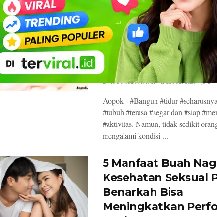
Sering Bangun Tidu
Terasa Remuk? Ini 4
Penyebab Tersembu
yang Perlu Diwaspa
Menurut Ahli Keseh
BY
KHAIRUL ANWAR
11 JULI 2026
1
Aopok - #Bangun #tidur #seharusny
#tubuh #terasa #segar dan #siap #men
#aktivitas. Namun, tidak sedikit orang
mengalami kondisi ...
5 Manfaat Buah Nag
Kesehatan Seksual P
Benarkah Bisa
Meningkatkan Perfo