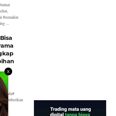
#minat
ehat,
mi #semakin
ng ...
Bisa
rama
gkap
bihan
X
marah
k #pada#
at #memberikan
.