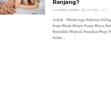
Ranjang?
BY
KHAIRUL ANWAR
7 JULI 2026
1
Aopok - #Buah naga #dikenal #sebag
#satu #buah #tropis #yang #kaya #nut
#memiliki #banyak #manfaat #bagi #
Selain ...