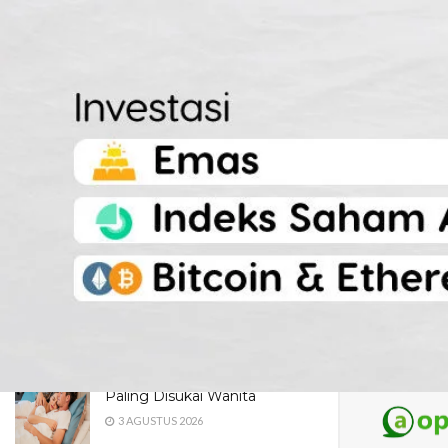
LATEST
TRENDING
Dua Pendaki Gunung Piramid
Bondowoso Ditemukan Tewas
di Jurang 60 Meter, Evakuasi
Terkendala Medan Ekstrem
4 AGUSTUS 2026
Maroon 5 Dipastikan Konser di
Jakarta, Catat Jadwal dan
Fakta Menarik yang Wajib
Diketahui Fans
4 AGUSTUS 2026
3 Posisi Hubungan Intim yang
Paling Disukai Wanita
3 AGUSTUS 2026