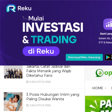
LATEST
TRENDING
Dua Pendaki Gunung Piramid
Bondowoso Ditemukan Tewas
di Jurang 60 Meter, Evakuasi
Terkendala Medan Ekstrem
4 AGUSTUS 2026
Maroon 5 Dipastikan Konser di
Jakarta, Catat Jadwal dan
Fakta Menarik yang Wajib
Diketahui Fans
4 AGUSTUS 2026
HOME
3 Posisi Hubungan Intim yang
Paling Disukai Wanita
3 AGUSTUS 2026