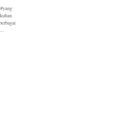
 #yang
gkuhan
berbagai
...