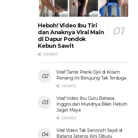
Heboh! Video Ibu Tiri
dan Anaknya Viral Main
di Dapur Pondok
Kebun Sawit
0 SHARES
Viral! Tante Prank Ojol di Kolam
Renang Ini Berujung Tak Terduga
0 SHARES
Viral! Video Ibu Guru Bahasa
Inggris dan Muridnya Bikin Heboh
Jagat Maya
0 SHARES
Viral Video Tak Senonoh Sejoli di
Batang Jateng, Kini Diburu