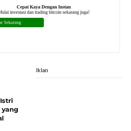
Iklan
stri
i yang
al