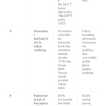
n
NPL.
Rp 36,2 T;
pasar
diproyeks
i
Rp 129 T
pada
2025.
3
Konsums
Konsume
Fokus
i
n beralih
bundling
berhati‑h
ke
ekonomis,
ati &
kemasan
transpara
value
kecil dan
nsi
seeking
menahan
kualitas,
belanja
dan
tersier;
storytellin
71 % rela
g nilai
bayar
guna
lebih
jangka
hanya
panjang.
untuk
produk
tahan
lama.
4
Keberlan
80 %
Audit
jutan &
konsumen
rantai
kesadara
bersedia
pasok,