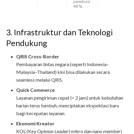
penetrasi
48 %.
3. Infrastruktur dan Teknologi
Pendukung
QRIS Cross-Border
Pembayaran lintas negara (seperti Indonesia–
Malaysia–Thailand) kini bisa dilakukan secara
seamless melalui QRIS.
Quick Commerce
Layanan pengiriman cepat (< 2 jam) untuk kebutuhan
harian terus tumbuh, menciptakan ekspektasi baru
bagi kecepatan layanan.
Ekonomi Kreator
KOL (Key Opinion Leader) mikro dan nano memberi