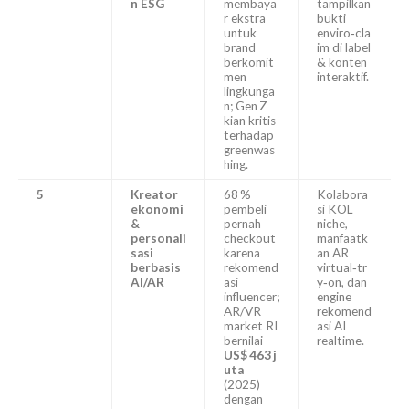
n ESG
membaya
tampilkan
r ekstra
bukti
untuk
enviro‑cla
brand
im di label
berkomit
& konten
men
interaktif.
lingkunga
n; Gen Z
kian kritis
terhadap
greenwas
hing.
5
Kreator
68 %
Kolabora
ekonomi
pembeli
si KOL
&
pernah
niche,
personali
checkout
manfaatk
sasi
karena
an AR
berbasis
rekomend
virtual‑tr
AI/AR
asi
y‑on, dan
influencer;
engine
AR/VR
rekomend
market RI
asi AI
bernilai
realtime.
US$ 463 j
uta
(2025)
dengan