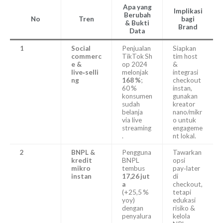
Apa yang
Implikasi
Berubah
No
Tren
bagi
& Bukti
Brand
Data
1
Social
Penjualan
Siapkan
commerc
TikTok Sh
tim host
e &
op 2024
&
live‑selli
melonjak
integrasi
ng
168 %
;
checkout
60 %
instan,
konsumen
gunakan
sudah
kreator
belanja
nano/mikr
via live
o untuk
streaming
engageme
.
nt lokal.
2
BNPL &
Pengguna
Tawarkan
kredit
BNPL
opsi
mikro
tembus
pay‑later
instan
17,26 jut
di
a
checkout,
(+25,5 %
tetapi
yoy)
edukasi
dengan
risiko &
penyalura
kelola