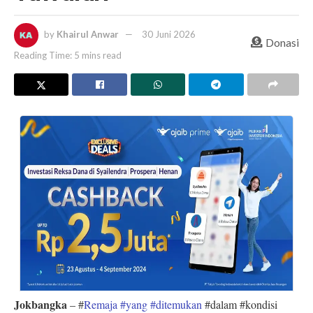
by
Khairul Anwar
30 Juni 2026
Donasi
Reading Time: 5 mins read
Jokbangka
– #
Remaja #yang #ditemukan
#dalam #kondisi