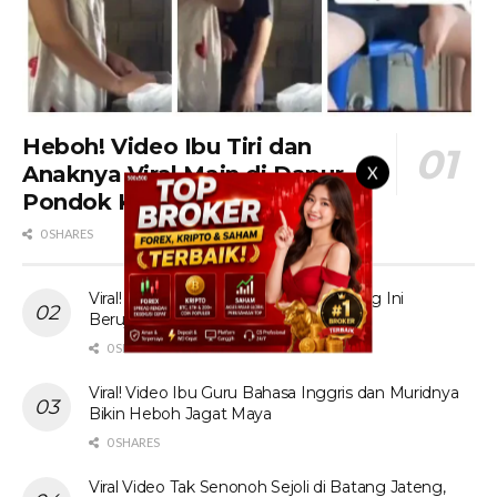
Heboh! Video Ibu Tiri dan
Anaknya Viral Main di Dapur
X
Pondok Kebun Sawit
0 SHARES
Viral! Tante Prank Ojol di Kolam Renang Ini
Berujung Tak Terduga
0 SHARES
Viral! Video Ibu Guru Bahasa Inggris dan Muridnya
Bikin Heboh Jagat Maya
0 SHARES
Viral Video Tak Senonoh Sejoli di Batang Jateng,