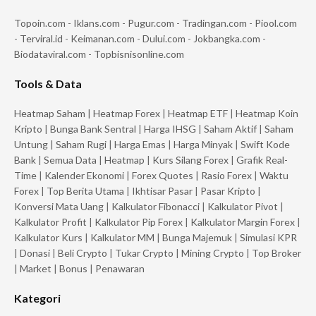
Topoin.com
-
Iklans.com
-
Pugur.com
-
Tradingan.com
-
Piool.com
-
Terviral.id
-
Keimanan.com
-
Dului.com
-
Jokbangka.com
-
Biodataviral.com
-
Topbisnisonline.com
Tools & Data
Heatmap Saham
|
Heatmap Forex
|
Heatmap ETF
|
Heatmap Koin
Kripto
|
Bunga Bank Sentral
|
Harga IHSG
|
Saham Aktif
|
Saham
Untung
|
Saham Rugi
|
Harga Emas
|
Harga Minyak
|
Swift Kode
Bank
|
Semua Data
|
Heatmap
|
Kurs Silang Forex
|
Grafik Real-
Time
|
Kalender Ekonomi
|
Forex Quotes
|
Rasio Forex
|
Waktu
Forex
|
Top Berita Utama
|
Ikhtisar Pasar
|
Pasar Kripto
|
Konversi Mata Uang
|
Kalkulator Fibonacci
|
Kalkulator Pivot
|
Kalkulator Profit
|
Kalkulator Pip Forex
|
Kalkulator Margin Forex
|
Kalkulator Kurs
|
Kalkulator MM
|
Bunga Majemuk
|
Simulasi KPR
|
Donasi
|
Beli Crypto
|
Tukar Crypto
|
Mining Crypto
|
Top Broker
|
Market
|
Bonus
|
Penawaran
Kategori