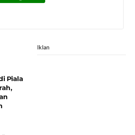
Iklan
i Piala
rah,
ran
n