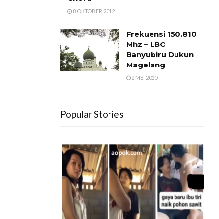
8 OKTOBER 2012
Frekuensi 150.810
Mhz – LBC
Banyubiru Dukun
Magelang
2 MEI 2020
Popular Stories