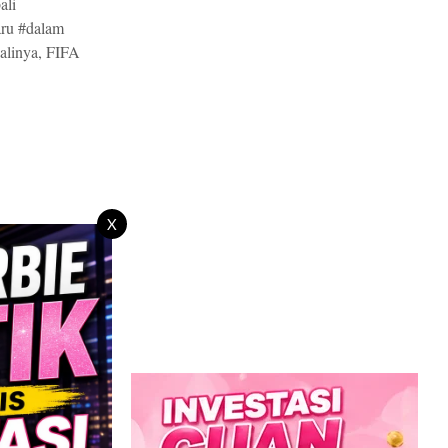
ali
aru #dalam
alinya, FIFA
X