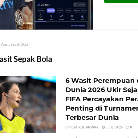
Wasit Sepak Bola
sit Sepak Bola
6 Wasit Perempuan d
Dunia 2026 Ukir Seja
FIFA Percayakan Pe
Penting di Turname
Terbesar Dunia
BY
KHAIRUL ANWAR
3 JULI 2026
0