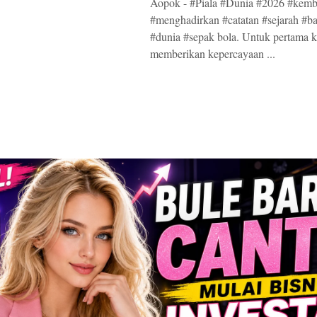
Aopok - #Piala #Dunia #2026 #kemb
#menghadirkan #catatan #sejarah #b
#dunia #sepak bola. Untuk pertama k
memberikan kepercayaan ...