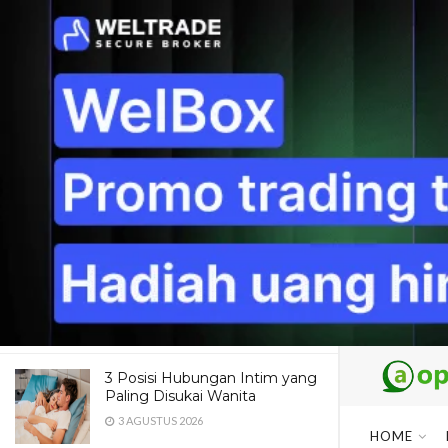
LATEST
TRENDING
Dua Pendaki Gunung Piramid
Bondowoso Ditemukan Tewas
di Jurang 60 Meter, Evakuasi
Terkendala Medan Ekstrem
4 AGUSTUS 2026
Maroon 5 Dipastikan Konser di
Jakarta, Catat Jadwal dan
Fakta Menarik yang Wajib
Diketahui Fans
4 AGUSTUS 2026
3 Posisi Hubungan Intim yang
Paling Disukai Wanita
3 AGUSTUS 2026
HOME