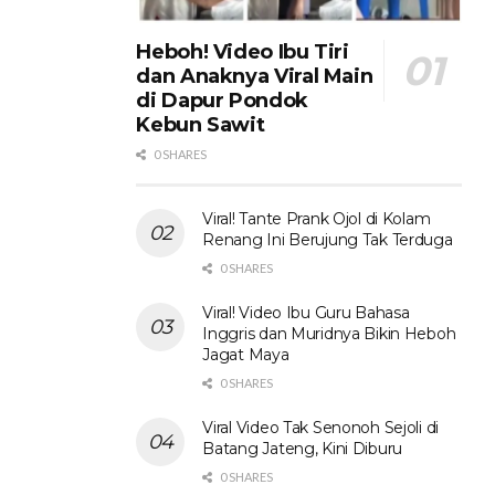
Heboh! Video Ibu Tiri
dan Anaknya Viral Main
di Dapur Pondok
Kebun Sawit
0 SHARES
Viral! Tante Prank Ojol di Kolam
Renang Ini Berujung Tak Terduga
0 SHARES
Viral! Video Ibu Guru Bahasa
Inggris dan Muridnya Bikin Heboh
Jagat Maya
0 SHARES
Viral Video Tak Senonoh Sejoli di
Batang Jateng, Kini Diburu
0 SHARES