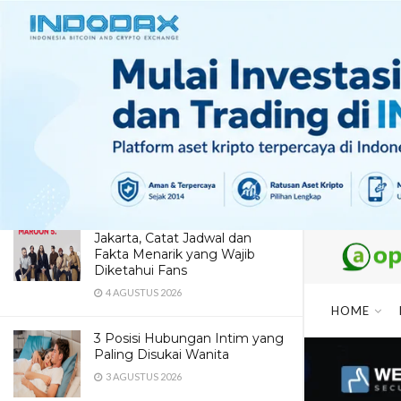
LATEST
TRENDING
Dua Pendaki Gunung Piramid
Bondowoso Ditemukan Tewas
di Jurang 60 Meter, Evakuasi
Terkendala Medan Ekstrem
4 AGUSTUS 2026
Maroon 5 Dipastikan Konser di
Jakarta, Catat Jadwal dan
Fakta Menarik yang Wajib
Diketahui Fans
4 AGUSTUS 2026
HOME
3 Posisi Hubungan Intim yang
Paling Disukai Wanita
3 AGUSTUS 2026