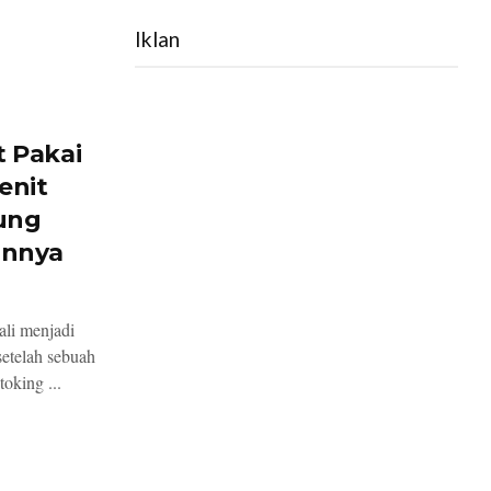
Iklan
t Pakai
enit
sung
annya
li menjadi
setelah sebuah
oking ...