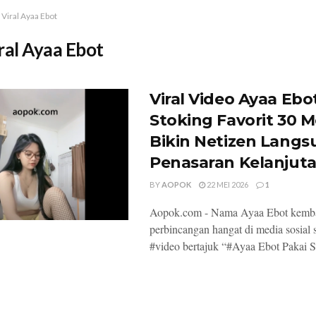
Viral Ayaa Ebot
ral Ayaa Ebot
Viral Video Ayaa Ebo
Stoking Favorit 30 M
Bikin Netizen Lang
Penasaran Kelanjut
BY
AOPOK
22 MEI 2026
1
Aopok.com - Nama Ayaa Ebot kemba
perbincangan hangat di media sosial 
#video bertajuk “#Ayaa Ebot Pakai St