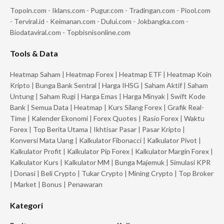
Topoin.com
-
Iklans.com
-
Pugur.com
-
Tradingan.com
-
Piool.com
-
Terviral.id
-
Keimanan.com
-
Dului.com
-
Jokbangka.com
-
Biodataviral.com
-
Topbisnisonline.com
Tools & Data
Heatmap Saham
|
Heatmap Forex
|
Heatmap ETF
|
Heatmap Koin
Kripto
|
Bunga Bank Sentral
|
Harga IHSG
|
Saham Aktif
|
Saham
Untung
|
Saham Rugi
|
Harga Emas
|
Harga Minyak
|
Swift Kode
Bank
|
Semua Data
|
Heatmap
|
Kurs Silang Forex
|
Grafik Real-
Time
|
Kalender Ekonomi
|
Forex Quotes
|
Rasio Forex
|
Waktu
Forex
|
Top Berita Utama
|
Ikhtisar Pasar
|
Pasar Kripto
|
Konversi Mata Uang
|
Kalkulator Fibonacci
|
Kalkulator Pivot
|
Kalkulator Profit
|
Kalkulator Pip Forex
|
Kalkulator Margin Forex
|
Kalkulator Kurs
|
Kalkulator MM
|
Bunga Majemuk
|
Simulasi KPR
|
Donasi
|
Beli Crypto
|
Tukar Crypto
|
Mining Crypto
|
Top Broker
|
Market
|
Bonus
|
Penawaran
Kategori