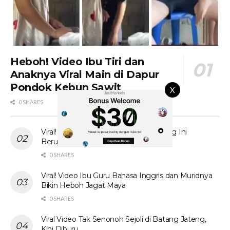
Heboh! Video Ibu Tiri dan
Anaknya Viral Main di Dapur
Pondok Kebun Sawit
X
0 SHARES
Viral! Tante Prank Ojol di Kolam Renang Ini
Berujung Tak Terduga
0 SHARES
Viral! Video Ibu Guru Bahasa Inggris dan Muridnya
Bikin Heboh Jagat Maya
0 SHARES
Viral Video Tak Senonoh Sejoli di Batang Jateng,
Kini Diburu