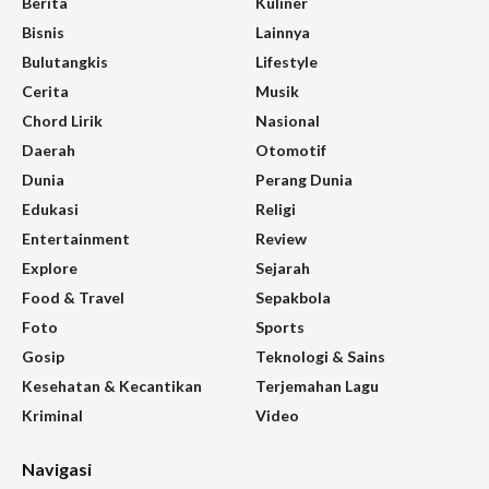
Berita
Kuliner
Bisnis
Lainnya
Bulutangkis
Lifestyle
Cerita
Musik
Chord Lirik
Nasional
Daerah
Otomotif
Dunia
Perang Dunia
Edukasi
Religi
Entertainment
Review
Explore
Sejarah
Food & Travel
Sepakbola
Foto
Sports
Gosip
Teknologi & Sains
Kesehatan & Kecantikan
Terjemahan Lagu
Kriminal
Video
Navigasi