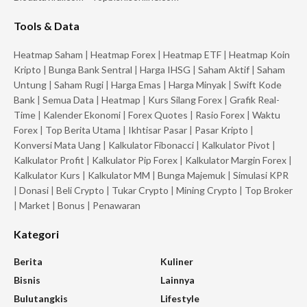
Tools & Data
Heatmap Saham
|
Heatmap Forex
|
Heatmap ETF
|
Heatmap Koin
Kripto
|
Bunga Bank Sentral
|
Harga IHSG
|
Saham Aktif
|
Saham
Untung
|
Saham Rugi
|
Harga Emas
|
Harga Minyak
|
Swift Kode
Bank
|
Semua Data
|
Heatmap
|
Kurs Silang Forex
|
Grafik Real-
Time
|
Kalender Ekonomi
|
Forex Quotes
|
Rasio Forex
|
Waktu
Forex
|
Top Berita Utama
|
Ikhtisar Pasar
|
Pasar Kripto
|
Konversi Mata Uang
|
Kalkulator Fibonacci
|
Kalkulator Pivot
|
Kalkulator Profit
|
Kalkulator Pip Forex
|
Kalkulator Margin Forex
|
Kalkulator Kurs
|
Kalkulator MM
|
Bunga Majemuk
|
Simulasi KPR
|
Donasi
|
Beli Crypto
|
Tukar Crypto
|
Mining Crypto
|
Top Broker
|
Market
|
Bonus
|
Penawaran
Kategori
Berita
Kuliner
Bisnis
Lainnya
Bulutangkis
Lifestyle