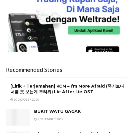
Recommended Stories
[Lirik + Terjemahan] KCM – I’m More Afraid (죽기보다
너를 못 보는게 두려워) Lie After Lie OST
10 OKTOBER 2020
BUKIT WATU GAGAK
9 DESEMBER 2022