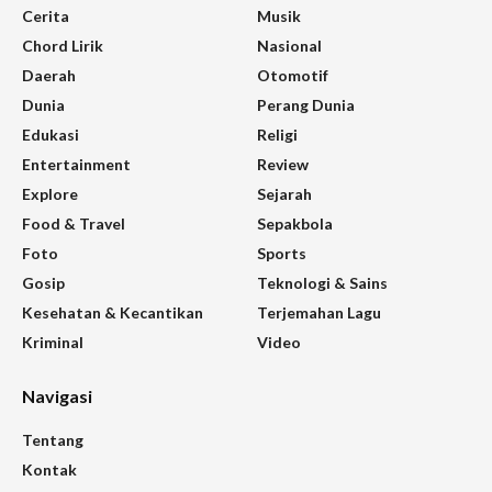
Cerita
Musik
Chord Lirik
Nasional
Daerah
Otomotif
Dunia
Perang Dunia
Edukasi
Religi
Entertainment
Review
Explore
Sejarah
Food & Travel
Sepakbola
Foto
Sports
Gosip
Teknologi & Sains
Kesehatan & Kecantikan
Terjemahan Lagu
Kriminal
Video
Navigasi
Tentang
Kontak