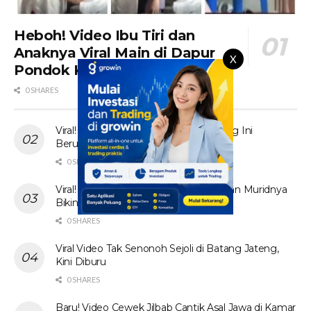
Heboh! Video Ibu Tiri dan
Anaknya Viral Main di Dapur
X
Pondok Kebun Sawit
0 SHARES
Viral! Tante Prank Ojol di Kolam Renang Ini
Berujung Tak Terduga
0 SHARES
Viral! Video Ibu Guru Bahasa Inggris dan Muridnya
Bikin Heboh Jagat Maya
0 SHARES
Viral Video Tak Senonoh Sejoli di Batang Jateng,
Kini Diburu
0 SHARES
Baru! Video Cewek Jilbab Cantik Asal Jawa di Kamar