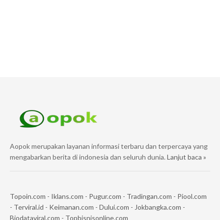
Aopok merupakan layanan informasi terbaru dan terpercaya yang
mengabarkan berita di indonesia dan seluruh dunia.
Lanjut baca »
Topoin.com
-
Iklans.com
-
Pugur.com
-
Tradingan.com
-
Piool.com
-
Terviral.id
-
Keimanan.com
-
Dului.com
-
Jokbangka.com
-
Biodataviral.com
-
Topbisnisonline.com