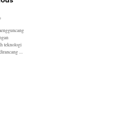
mous
9
mengguncang
engan
h teknologi
irancang ...