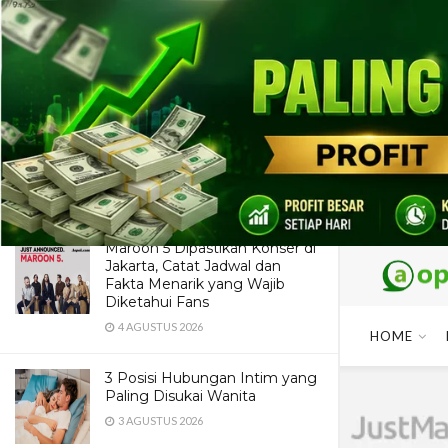
LATEST
TRENDING
Dua Pendaki Gunung Piramid
Bondowoso Ditemukan Tewas
di Jurang 60 Meter, Evakuasi
Terkendala Medan Ekstrem
4 AGUSTUS 2026
Maroon 5 Dipastikan Konser di
Jakarta, Catat Jadwal dan
Fakta Menarik yang Wajib
Diketahui Fans
4 AGUSTUS 2026
HOME
3 Posisi Hubungan Intim yang
Paling Disukai Wanita
3 AGUSTUS 2026