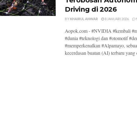
Terobosan Autono
Driving di 2026
BY
KHAIRUL ANWAR
8 JANUARI 2026
Aopok.com - #NVIDIA #kembali #
#dunia #teknologi dan #otomotif #d
#memperkenalkan #Alpamayo, sebua
kecerdasan buatan (AI) terbaru yang d