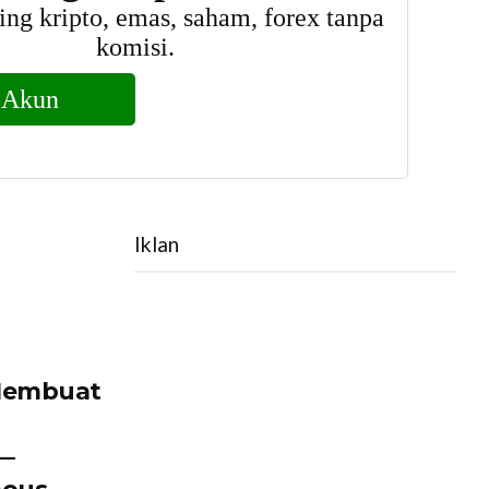
Iklan
 Membuat
 —