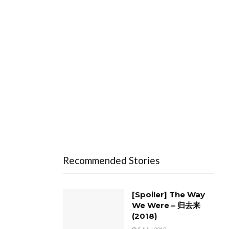
Recommended Stories
[Spoiler] The Way
We Were – 归去来
(2018)