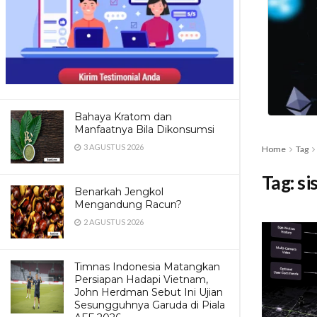
Bahaya Kratom dan
Manfaatnya Bila Dikonsumsi
3 AGUSTUS 2026
Home
Tag
Tag:
si
Benarkah Jengkol
Mengandung Racun?
2 AGUSTUS 2026
Timnas Indonesia Matangkan
Persiapan Hadapi Vietnam,
John Herdman Sebut Ini Ujian
Sesungguhnya Garuda di Piala