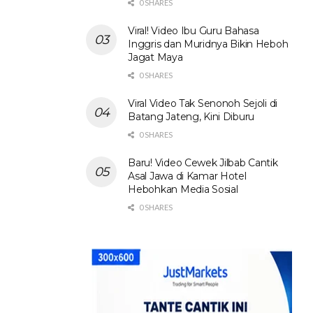
0 SHARES
Viral! Video Ibu Guru Bahasa
Inggris dan Muridnya Bikin Heboh
Jagat Maya
0 SHARES
Viral Video Tak Senonoh Sejoli di
Batang Jateng, Kini Diburu
0 SHARES
Baru! Video Cewek Jilbab Cantik
Asal Jawa di Kamar Hotel
Hebohkan Media Sosial
0 SHARES