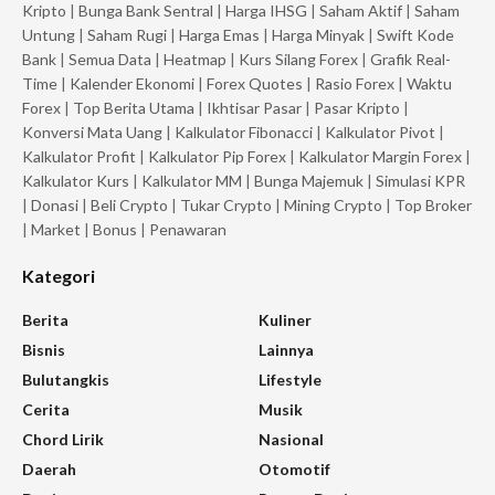
Kripto
|
Bunga Bank Sentral
|
Harga IHSG
|
Saham Aktif
|
Saham
Untung
|
Saham Rugi
|
Harga Emas
|
Harga Minyak
|
Swift Kode
Bank
|
Semua Data
|
Heatmap
|
Kurs Silang Forex
|
Grafik Real-
Time
|
Kalender Ekonomi
|
Forex Quotes
|
Rasio Forex
|
Waktu
Forex
|
Top Berita Utama
|
Ikhtisar Pasar
|
Pasar Kripto
|
Konversi Mata Uang
|
Kalkulator Fibonacci
|
Kalkulator Pivot
|
Kalkulator Profit
|
Kalkulator Pip Forex
|
Kalkulator Margin Forex
|
Kalkulator Kurs
|
Kalkulator MM
|
Bunga Majemuk
|
Simulasi KPR
|
Donasi
|
Beli Crypto
|
Tukar Crypto
|
Mining Crypto
|
Top Broker
|
Market
|
Bonus
|
Penawaran
Kategori
Berita
Kuliner
Bisnis
Lainnya
Bulutangkis
Lifestyle
Cerita
Musik
Chord Lirik
Nasional
Daerah
Otomotif