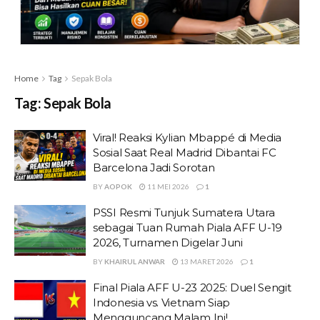
Home
Tag
Sepak Bola
Tag:
Sepak Bola
Viral! Reaksi Kylian Mbappé di Media
Sosial Saat Real Madrid Dibantai FC
Barcelona Jadi Sorotan
BY
AOPOK
11 MEI 2026
1
PSSI Resmi Tunjuk Sumatera Utara
sebagai Tuan Rumah Piala AFF U-19
2026, Turnamen Digelar Juni
BY
KHAIRUL ANWAR
13 MARET 2026
1
Final Piala AFF U-23 2025: Duel Sengit
Indonesia vs. Vietnam Siap
Mengguncang Malam Ini!