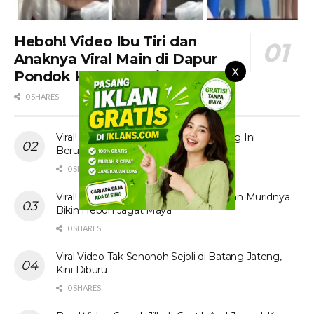
Heboh! Video Ibu Tiri dan
Anaknya Viral Main di Dapur
X
Pondok Kebun Sawit
0 SHARES
Viral! Tante Prank Ojol di Kolam Renang Ini
Berujung Tak Terduga
0 SHARES
Viral! Video Ibu Guru Bahasa Inggris dan Muridnya
Bikin Heboh Jagat Maya
0 SHARES
Viral Video Tak Senonoh Sejoli di Batang Jateng,
Kini Diburu
0 SHARES