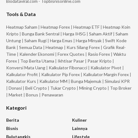
Biodataviral.com
-
Topbisnisonline.com
Tools & Data
Heatmap Saham
|
Heatmap Forex
|
Heatmap ETF
|
Heatmap Koin
Kripto
|
Bunga Bank Sentral
|
Harga IHSG
|
Saham Aktif
|
Saham
Untung
|
Saham Rugi
|
Harga Emas
|
Harga Minyak
|
Swift Kode
Bank
|
Semua Data
|
Heatmap
|
Kurs Silang Forex
|
Grafik Real-
Time
|
Kalender Ekonomi
|
Forex Quotes
|
Rasio Forex
|
Waktu
Forex
|
Top Berita Utama
|
Ikhtisar Pasar
|
Pasar Kripto
|
Konversi Mata Uang
|
Kalkulator Fibonacci
|
Kalkulator Pivot
|
Kalkulator Profit
|
Kalkulator Pip Forex
|
Kalkulator Margin Forex
|
Kalkulator Kurs
|
Kalkulator MM
|
Bunga Majemuk
|
Simulasi KPR
|
Donasi
|
Beli Crypto
|
Tukar Crypto
|
Mining Crypto
|
Top Broker
|
Market
|
Bonus
|
Penawaran
Kategori
Berita
Kuliner
Bisnis
Lainnya
Bulutangkis
Lifestyle