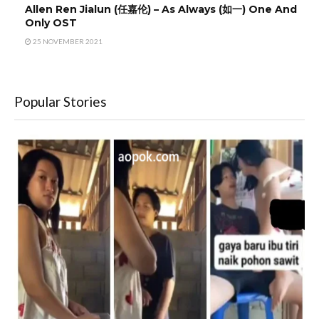
Allen Ren Jialun (任嘉伦) – As Always (如一) One And
Only OST
25 NOVEMBER 2021
Popular Stories