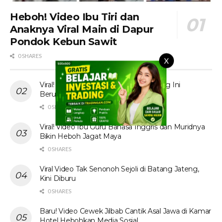
Heboh! Video Ibu Tiri dan
Anaknya Viral Main di Dapur
Pondok Kebun Sawit
0 SHARES
X
Viral! Tante Prank Ojol di Kolam Renang Ini
Berujung Tak Terduga
0 SHARES
Viral! Video Ibu Guru Bahasa Inggris dan Muridnya
Bikin Heboh Jagat Maya
0 SHARES
Viral Video Tak Senonoh Sejoli di Batang Jateng,
Kini Diburu
0 SHARES
Baru! Video Cewek Jilbab Cantik Asal Jawa di Kamar
Hotel Hebohkan Media Sosial