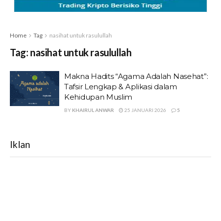
Home
Tag
nasihat untuk rasulullah
Tag:
nasihat untuk rasulullah
Makna Hadits “Agama Adalah Nasehat”:
Tafsir Lengkap & Aplikasi dalam
Kehidupan Muslim
BY
KHAIRUL ANWAR
25 JANUARI 2026
5
Iklan