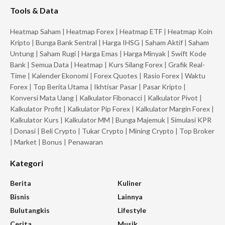
Tools & Data
Heatmap Saham
|
Heatmap Forex
|
Heatmap ETF
|
Heatmap Koin
Kripto
|
Bunga Bank Sentral
|
Harga IHSG
|
Saham Aktif
|
Saham
Untung
|
Saham Rugi
|
Harga Emas
|
Harga Minyak
|
Swift Kode
Bank
|
Semua Data
|
Heatmap
|
Kurs Silang Forex
|
Grafik Real-
Time
|
Kalender Ekonomi
|
Forex Quotes
|
Rasio Forex
|
Waktu
Forex
|
Top Berita Utama
|
Ikhtisar Pasar
|
Pasar Kripto
|
Konversi Mata Uang
|
Kalkulator Fibonacci
|
Kalkulator Pivot
|
Kalkulator Profit
|
Kalkulator Pip Forex
|
Kalkulator Margin Forex
|
Kalkulator Kurs
|
Kalkulator MM
|
Bunga Majemuk
|
Simulasi KPR
|
Donasi
|
Beli Crypto
|
Tukar Crypto
|
Mining Crypto
|
Top Broker
|
Market
|
Bonus
|
Penawaran
Kategori
Berita
Kuliner
Bisnis
Lainnya
Bulutangkis
Lifestyle
Cerita
Musik