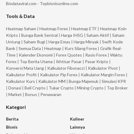
Biodataviral.com
-
Topbisnisonline.com
Tools & Data
Heatmap Saham
|
Heatmap Forex
|
Heatmap ETF
|
Heatmap Koin
Kripto
|
Bunga Bank Sentral
|
Harga IHSG
|
Saham Aktif
|
Saham
Untung
|
Saham Rugi
|
Harga Emas
|
Harga Minyak
|
Swift Kode
Bank
|
Semua Data
|
Heatmap
|
Kurs Silang Forex
|
Grafik Real-
Time
|
Kalender Ekonomi
|
Forex Quotes
|
Rasio Forex
|
Waktu
Forex
|
Top Berita Utama
|
Ikhtisar Pasar
|
Pasar Kripto
|
Konversi Mata Uang
|
Kalkulator Fibonacci
|
Kalkulator Pivot
|
Kalkulator Profit
|
Kalkulator Pip Forex
|
Kalkulator Margin Forex
|
Kalkulator Kurs
|
Kalkulator MM
|
Bunga Majemuk
|
Simulasi KPR
|
Donasi
|
Beli Crypto
|
Tukar Crypto
|
Mining Crypto
|
Top Broker
|
Market
|
Bonus
|
Penawaran
Kategori
Berita
Kuliner
Bisnis
Lainnya