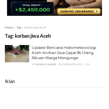
Home
Tag
korban jiwa Aceh
Tag:
korban jiwa Aceh
Update Bencana Hidrometeorologi
Aceh: Korban Jiwa Capai 96 Orang,
Ribuan Warga Mengungsi
BY
KHAIRUL ANWAR
5 DESEMBER 2025
1
Iklan