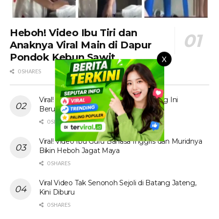
Heboh! Video Ibu Tiri dan
Anaknya Viral Main di Dapur
Pondok Kebun Sawit
X
0 SHARES
Viral! Tante Prank Ojol di Kolam Renang Ini
Berujung Tak Terduga
0 SHARES
Viral! Video Ibu Guru Bahasa Inggris dan Muridnya
Bikin Heboh Jagat Maya
0 SHARES
Viral Video Tak Senonoh Sejoli di Batang Jateng,
Kini Diburu
0 SHARES