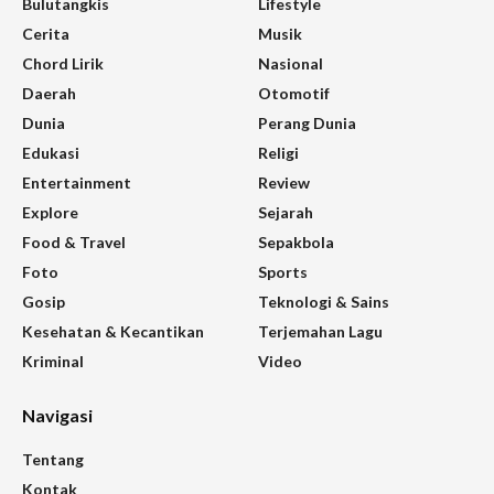
Bulutangkis
Lifestyle
Cerita
Musik
Chord Lirik
Nasional
Daerah
Otomotif
Dunia
Perang Dunia
Edukasi
Religi
Entertainment
Review
Explore
Sejarah
Food & Travel
Sepakbola
Foto
Sports
Gosip
Teknologi & Sains
Kesehatan & Kecantikan
Terjemahan Lagu
Kriminal
Video
Navigasi
Tentang
Kontak