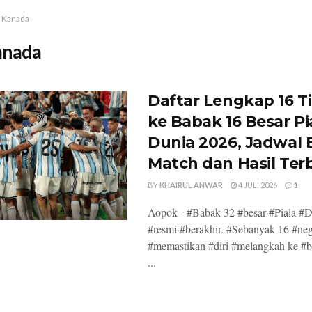
Kanada
anada
Daftar Lengkap 16 T
ke Babak 16 Besar Pi
Dunia 2026, Jadwal 
Match dan Hasil Ter
BY
KHAIRUL ANWAR
4 JULI 2026
1
Aopok - #Babak 32 #besar #Piala #
#resmi #berakhir. #Sebanyak 16 #ne
#memastikan #diri #melangkah ke #b
...