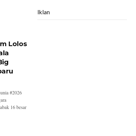
Iklan
im Lolos
ala
Big
baru
Dunia #2026
gara
abak 16 besar