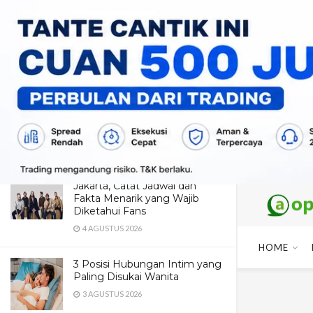
LATEST
TRENDING
Dua Pendaki Gunung Piramid
Bondowoso Ditemukan Tewas
di Jurang 60 Meter, Evakuasi
Terkendala Medan Ekstrem
4 AGUSTUS 2026
Maroon 5 Dipastikan Konser di
Jakarta, Catat Jadwal dan
Fakta Menarik yang Wajib
Diketahui Fans
4 AGUSTUS 2026
HOME
3 Posisi Hubungan Intim yang
Paling Disukai Wanita
3 AGUSTUS 2026