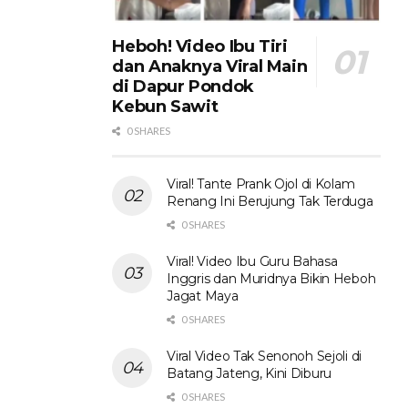
Heboh! Video Ibu Tiri
dan Anaknya Viral Main
di Dapur Pondok
Kebun Sawit
0 SHARES
Viral! Tante Prank Ojol di Kolam
Renang Ini Berujung Tak Terduga
0 SHARES
Viral! Video Ibu Guru Bahasa
Inggris dan Muridnya Bikin Heboh
Jagat Maya
0 SHARES
Viral Video Tak Senonoh Sejoli di
Batang Jateng, Kini Diburu
0 SHARES