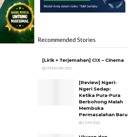
Recommended Stories
[Lirik + Terjemahan] CIX – Cinema
2 FEBRUARI 2021
[Review] Ngeri-
Ngeri Sedap:
Ketika Pura-Pura
Berbohong Malah
Membuka
Permasalahan Baru
2 JUNI 2022
Ukuran dan