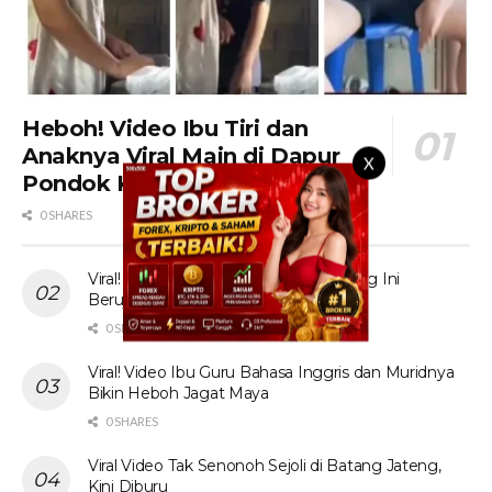
Heboh! Video Ibu Tiri dan
Anaknya Viral Main di Dapur
X
Pondok Kebun Sawit
0 SHARES
Viral! Tante Prank Ojol di Kolam Renang Ini
Berujung Tak Terduga
0 SHARES
Viral! Video Ibu Guru Bahasa Inggris dan Muridnya
Bikin Heboh Jagat Maya
0 SHARES
Viral Video Tak Senonoh Sejoli di Batang Jateng,
Kini Diburu