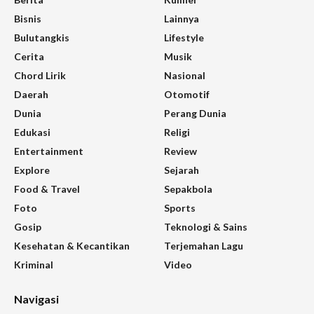
Bisnis
Lainnya
Bulutangkis
Lifestyle
Cerita
Musik
Chord Lirik
Nasional
Daerah
Otomotif
Dunia
Perang Dunia
Edukasi
Religi
Entertainment
Review
Explore
Sejarah
Food & Travel
Sepakbola
Foto
Sports
Gosip
Teknologi & Sains
Kesehatan & Kecantikan
Terjemahan Lagu
Kriminal
Video
Navigasi