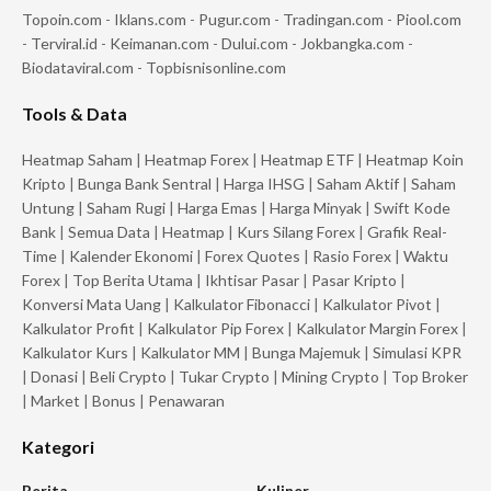
Topoin.com
-
Iklans.com
-
Pugur.com
-
Tradingan.com
-
Piool.com
-
Terviral.id
-
Keimanan.com
-
Dului.com
-
Jokbangka.com
-
Biodataviral.com
-
Topbisnisonline.com
Tools & Data
Heatmap Saham
|
Heatmap Forex
|
Heatmap ETF
|
Heatmap Koin
Kripto
|
Bunga Bank Sentral
|
Harga IHSG
|
Saham Aktif
|
Saham
Untung
|
Saham Rugi
|
Harga Emas
|
Harga Minyak
|
Swift Kode
Bank
|
Semua Data
|
Heatmap
|
Kurs Silang Forex
|
Grafik Real-
Time
|
Kalender Ekonomi
|
Forex Quotes
|
Rasio Forex
|
Waktu
Forex
|
Top Berita Utama
|
Ikhtisar Pasar
|
Pasar Kripto
|
Konversi Mata Uang
|
Kalkulator Fibonacci
|
Kalkulator Pivot
|
Kalkulator Profit
|
Kalkulator Pip Forex
|
Kalkulator Margin Forex
|
Kalkulator Kurs
|
Kalkulator MM
|
Bunga Majemuk
|
Simulasi KPR
|
Donasi
|
Beli Crypto
|
Tukar Crypto
|
Mining Crypto
|
Top Broker
|
Market
|
Bonus
|
Penawaran
Kategori
Berita
Kuliner