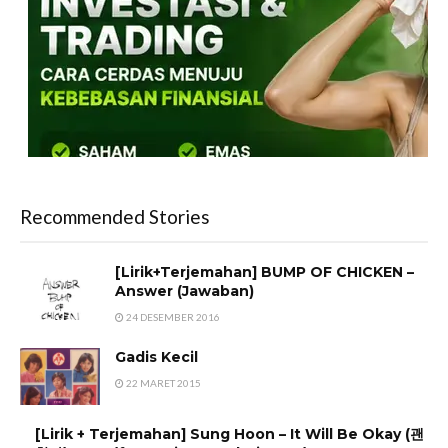
Recommended Stories
[Lirik+Terjemahan] BUMP OF CHICKEN –
Answer (Jawaban)
24 DESEMBER 2016
Gadis Kecil
22 MARET 2015
[Lirik + Terjemahan] Sung Hoon – It Will Be Okay (괜