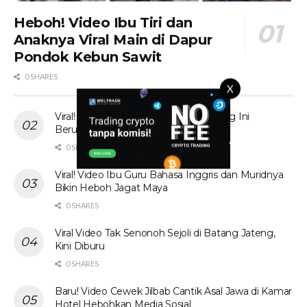
Heboh! Video Ibu Tiri dan
Anaknya Viral Main di Dapur
Pondok Kebun Sawit
0 SHARES
X
Viral! Tante Prank Ojol di Kolam Renang Ini
Berujung Tak Terduga
0 SHARES
Viral! Video Ibu Guru Bahasa Inggris dan Muridnya
Bikin Heboh Jagat Maya
0 SHARES
Viral Video Tak Senonoh Sejoli di Batang Jateng,
Kini Diburu
0 SHARES
Baru! Video Cewek Jilbab Cantik Asal Jawa di Kamar
Hotel Hebohkan Media Sosial