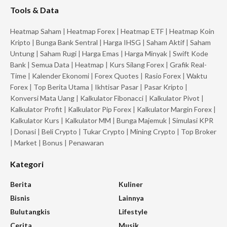
Tools & Data
Heatmap Saham
|
Heatmap Forex
|
Heatmap ETF
|
Heatmap Koin
Kripto
|
Bunga Bank Sentral
|
Harga IHSG
|
Saham Aktif
|
Saham
Untung
|
Saham Rugi
|
Harga Emas
|
Harga Minyak
|
Swift Kode
Bank
|
Semua Data
|
Heatmap
|
Kurs Silang Forex
|
Grafik Real-
Time
|
Kalender Ekonomi
|
Forex Quotes
|
Rasio Forex
|
Waktu
Forex
|
Top Berita Utama
|
Ikhtisar Pasar
|
Pasar Kripto
|
Konversi Mata Uang
|
Kalkulator Fibonacci
|
Kalkulator Pivot
|
Kalkulator Profit
|
Kalkulator Pip Forex
|
Kalkulator Margin Forex
|
Kalkulator Kurs
|
Kalkulator MM
|
Bunga Majemuk
|
Simulasi KPR
|
Donasi
|
Beli Crypto
|
Tukar Crypto
|
Mining Crypto
|
Top Broker
|
Market
|
Bonus
|
Penawaran
Kategori
Berita
Kuliner
Bisnis
Lainnya
Bulutangkis
Lifestyle
Cerita
Musik