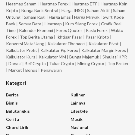
Heatmap Saham
|
Heatmap Forex
|
Heatmap ETF
|
Heatmap Koin
Kripto
|
Bunga Bank Sentral
|
Harga IHSG
|
Saham Aktif
|
Saham
Untung
|
Saham Rugi
|
Harga Emas
|
Harga Minyak
|
Swift Kode
Bank
|
Semua Data
|
Heatmap
|
Kurs Silang Forex
|
Grafik Real-
Time
|
Kalender Ekonomi
|
Forex Quotes
|
Rasio Forex
|
Waktu
Forex
|
Top Berita Utama
|
Ikhtisar Pasar
|
Pasar Kripto
|
Konversi Mata Uang
|
Kalkulator Fibonacci
|
Kalkulator Pivot
|
Kalkulator Profit
|
Kalkulator Pip Forex
|
Kalkulator Margin Forex
|
Kalkulator Kurs
|
Kalkulator MM
|
Bunga Majemuk
|
Simulasi KPR
|
Donasi
|
Beli Crypto
|
Tukar Crypto
|
Mining Crypto
|
Top Broker
|
Market
|
Bonus
|
Penawaran
Kategori
Berita
Kuliner
Bisnis
Lainnya
Bulutangkis
Lifestyle
Cerita
Musik
Chord Lirik
Nasional