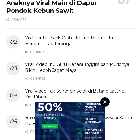
Anaknya Viral Main di Dapur
Pondok Kebun Sawit
0 SHARES
Viral! Tante Prank Ojol di Kolam Renang Ini
Berujung Tak Terduga
0 SHARES
Viral! Video Ibu Guru Bahasa Inggris dan Muridnya
Bikin Heboh Jagat Maya
0 SHARES
Viral Video Tak Senonoh Sejoli di Batang Jateng,
Kini Diburu
X
0 SHARES
Baru! Video Cewek Jilbab Cantik Asal Jawa di Kamar
Hotel Hebohkan Media Sosial
0 SHARES