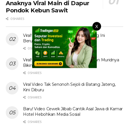
Anaknya Viral Main di Dapur
Pondok Kebun Sawit
0 SHARES
X
Viral! Tante Prank Ojol di Kolam Renang Ini
Berujung Tak Terduga
0 SHARES
Viral! Video Ibu Guru Bahasa Inggris dan Muridnya
Bikin Heboh Jagat Maya
0 SHARES
Viral Video Tak Senonoh Sejoli di Batang Jateng,
Kini Diburu
0 SHARES
Baru! Video Cewek Jilbab Cantik Asal Jawa di Kamar
Hotel Hebohkan Media Sosial
0 SHARES