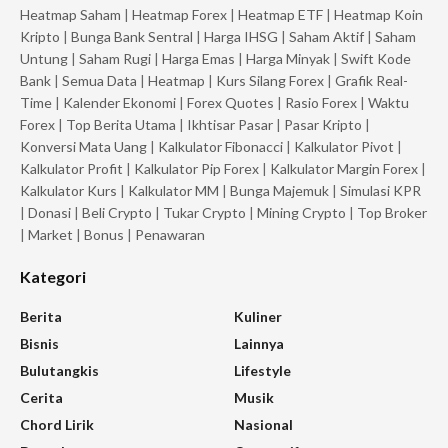
Heatmap Saham
|
Heatmap Forex
|
Heatmap ETF
|
Heatmap Koin
Kripto
|
Bunga Bank Sentral
|
Harga IHSG
|
Saham Aktif
|
Saham
Untung
|
Saham Rugi
|
Harga Emas
|
Harga Minyak
|
Swift Kode
Bank
|
Semua Data
|
Heatmap
|
Kurs Silang Forex
|
Grafik Real-
Time
|
Kalender Ekonomi
|
Forex Quotes
|
Rasio Forex
|
Waktu
Forex
|
Top Berita Utama
|
Ikhtisar Pasar
|
Pasar Kripto
|
Konversi Mata Uang
|
Kalkulator Fibonacci
|
Kalkulator Pivot
|
Kalkulator Profit
|
Kalkulator Pip Forex
|
Kalkulator Margin Forex
|
Kalkulator Kurs
|
Kalkulator MM
|
Bunga Majemuk
|
Simulasi KPR
|
Donasi
|
Beli Crypto
|
Tukar Crypto
|
Mining Crypto
|
Top Broker
|
Market
|
Bonus
|
Penawaran
Kategori
Berita
Kuliner
Bisnis
Lainnya
Bulutangkis
Lifestyle
Cerita
Musik
Chord Lirik
Nasional