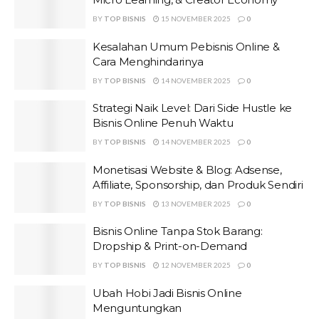
BY
TOP BISNIS
15 NOVEMBER 2025
0
Kesalahan Umum Pebisnis Online &
Cara Menghindarinya
BY
TOP BISNIS
14 NOVEMBER 2025
0
Strategi Naik Level: Dari Side Hustle ke
Bisnis Online Penuh Waktu
BY
TOP BISNIS
14 NOVEMBER 2025
0
Monetisasi Website & Blog: Adsense,
Affiliate, Sponsorship, dan Produk Sendiri
BY
TOP BISNIS
13 NOVEMBER 2025
0
Bisnis Online Tanpa Stok Barang:
Dropship & Print-on-Demand
BY
TOP BISNIS
12 NOVEMBER 2025
0
Ubah Hobi Jadi Bisnis Online
Menguntungkan