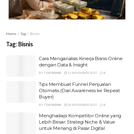
Home
Tag
Bisnis
Tag:
Bisnis
Cara Menganalisis Kinerja Bisnis Online
dengan Data & Insight
BY
TOP BISNIS
21 NOVEMBER 2025
0
Tips Membuat Funnel Penjualan
Otomatis (Dari Awareness ke Repeat
Buyer)
BY
TOP BISNIS
20 NOVEMBER 2025
0
Menghadapi Kompetitor Online yang
Lebih Besar: Strategi Niche & Value
untuk Menang di Pasar Digital