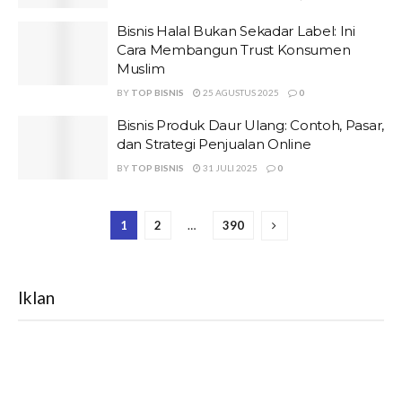
Bisnis Halal Bukan Sekadar Label: Ini
Cara Membangun Trust Konsumen
Muslim
BY
TOP BISNIS
25 AGUSTUS 2025
0
Bisnis Produk Daur Ulang: Contoh, Pasar,
dan Strategi Penjualan Online
BY
TOP BISNIS
31 JULI 2025
0
1
2
…
390
Iklan