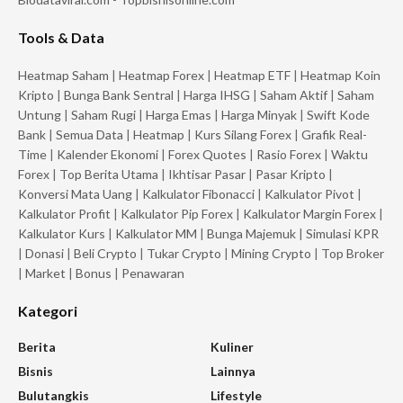
Tools & Data
Heatmap Saham
|
Heatmap Forex
|
Heatmap ETF
|
Heatmap Koin
Kripto
|
Bunga Bank Sentral
|
Harga IHSG
|
Saham Aktif
|
Saham
Untung
|
Saham Rugi
|
Harga Emas
|
Harga Minyak
|
Swift Kode
Bank
|
Semua Data
|
Heatmap
|
Kurs Silang Forex
|
Grafik Real-
Time
|
Kalender Ekonomi
|
Forex Quotes
|
Rasio Forex
|
Waktu
Forex
|
Top Berita Utama
|
Ikhtisar Pasar
|
Pasar Kripto
|
Konversi Mata Uang
|
Kalkulator Fibonacci
|
Kalkulator Pivot
|
Kalkulator Profit
|
Kalkulator Pip Forex
|
Kalkulator Margin Forex
|
Kalkulator Kurs
|
Kalkulator MM
|
Bunga Majemuk
|
Simulasi KPR
|
Donasi
|
Beli Crypto
|
Tukar Crypto
|
Mining Crypto
|
Top Broker
|
Market
|
Bonus
|
Penawaran
Kategori
Berita
Kuliner
Bisnis
Lainnya
Bulutangkis
Lifestyle