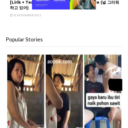
[Lirik + Terjemahan] Yang Da Il – Absence (널 그리워
하고 있어)
10 NOVEMBER 2021
Popular Stories