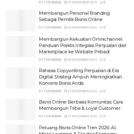
BY
TOP BISNIS
20 NOVEMBER 2025
0
Membangun Personal Branding
Sebagai Pemilik Bisnis Online
BY
TOP BISNIS
18 NOVEMBER 2025
0
Membangun Kekuatan Omnichannel:
Panduan Praktis Integrasi Penjualan dari
Marketplace ke Website Pribadi
BY
TOP BISNIS
18 NOVEMBER 2025
0
Rahasia Copywriting Penjualan di Era
Digital: Strategi Ampuh Meningkatkan
Konversi Bisnis Anda
BY
TOP BISNIS
17 NOVEMBER 2025
0
Bisnis Online Berbasis Komunitas: Cara
Membangun Tribe & Loyal Customer
BY
TOP BISNIS
15 NOVEMBER 2025
0
Peluang Bisnis Online Tren 2026: AI,
Micro Learning, & Creator Economy