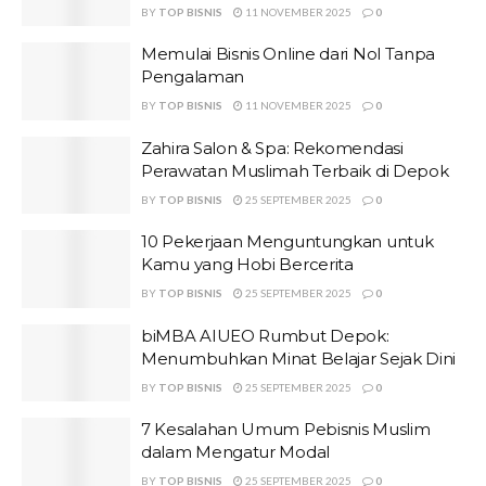
BY
TOP BISNIS
11 NOVEMBER 2025
0
Memulai Bisnis Online dari Nol Tanpa
Pengalaman
BY
TOP BISNIS
11 NOVEMBER 2025
0
Zahira Salon & Spa: Rekomendasi
Perawatan Muslimah Terbaik di Depok
BY
TOP BISNIS
25 SEPTEMBER 2025
0
10 Pekerjaan Menguntungkan untuk
Kamu yang Hobi Bercerita
BY
TOP BISNIS
25 SEPTEMBER 2025
0
biMBA AIUEO Rumbut Depok:
Menumbuhkan Minat Belajar Sejak Dini
BY
TOP BISNIS
25 SEPTEMBER 2025
0
7 Kesalahan Umum Pebisnis Muslim
dalam Mengatur Modal
BY
TOP BISNIS
25 SEPTEMBER 2025
0