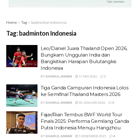
Home
Tag
badminton Indonesia
Tag:
badminton Indonesia
Leo/Daniel Juara Thailand Open 2026,
Bungkam Unggulan India dan
Bangkitkan Harapan Bulutangkis
Indonesia
BY
KHAIRUL ANWAR
17 MEI 2026
1
Tiga Ganda Campuran Indonesia Lolos
ke Semifinal Thailand Masters 2026
BY
KHAIRUL ANWAR
30 JANUARI 2026
0
Fajar/Rian Tembus BWF World Tour
Finals 2025: Performa Gemilang Ganda
Putra Indonesia Menuju Hangzhou
BY
KHAIRUL ANWAR
5 DESEMBER 2025
4