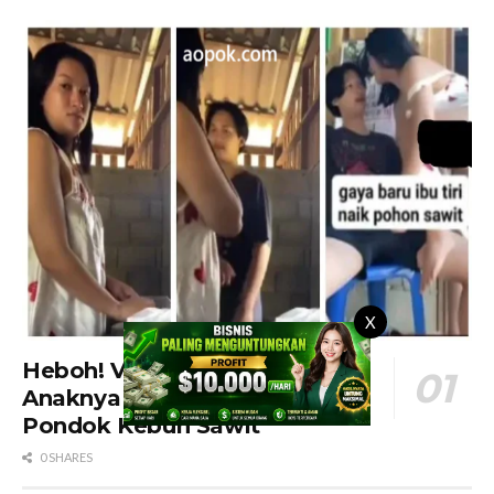
X
Heboh! Video Ibu Tiri dan
Anaknya Viral Main di Dapur
Pondok Kebun Sawit
0 SHARES