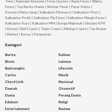
Time
|
Kalender Ekonomi
|
Forex Quotes
|
Rasio Forex
|
Waktu
Forex
|
Top Berita Utama
|
Ikhtisar Pasar
|
Pasar Kripto
|
Konversi Mata Uang
|
Kalkulator Fibonacci
|
Kalkulator Pivot
|
Kalkulator Profit
|
Kalkulator Pip Forex
|
Kalkulator Margin Forex
|
Kalkulator Kurs
|
Kalkulator MM
|
Bunga Majemuk
|
Simulasi KPR
|
Donasi
|
Beli Crypto
|
Tukar Crypto
|
Mining Crypto
|
Top Broker
|
Market
|
Bonus
|
Penawaran
Kategori
Berita
Kuliner
Bisnis
Lainnya
Bulutangkis
Lifestyle
Cerita
Musik
Chord Lirik
Nasional
Daerah
Otomotif
Dunia
Perang Dunia
Edukasi
Religi
Entertainment
Review