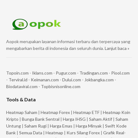
Aopok merupakan layanan informasi terbaru dan terpercaya yang
mengabarkan berita di indonesia dan seluruh dunia.
Lanjut baca »
Topoin.com
-
Iklans.com
-
Pugur.com
-
Tradingan.com
-
Piool.com
-
Terviral.id
-
Keimanan.com
-
Dului.com
-
Jokbangka.com
-
Biodataviral.com
-
Topbisnisonline.com
Tools & Data
Heatmap Saham
|
Heatmap Forex
|
Heatmap ETF
|
Heatmap Koin
Kripto
|
Bunga Bank Sentral
|
Harga IHSG
|
Saham Aktif
|
Saham
Untung
|
Saham Rugi
|
Harga Emas
|
Harga Minyak
|
Swift Kode
Bank
|
Semua Data
|
Heatmap
|
Kurs Silang Forex
|
Grafik Real-