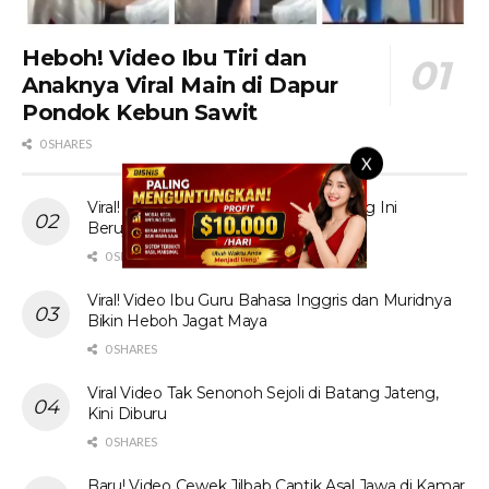
Heboh! Video Ibu Tiri dan
Anaknya Viral Main di Dapur
Pondok Kebun Sawit
0 SHARES
X
Viral! Tante Prank Ojol di Kolam Renang Ini
Berujung Tak Terduga
0 SHARES
Viral! Video Ibu Guru Bahasa Inggris dan Muridnya
Bikin Heboh Jagat Maya
0 SHARES
Viral Video Tak Senonoh Sejoli di Batang Jateng,
Kini Diburu
0 SHARES
Baru! Video Cewek Jilbab Cantik Asal Jawa di Kamar