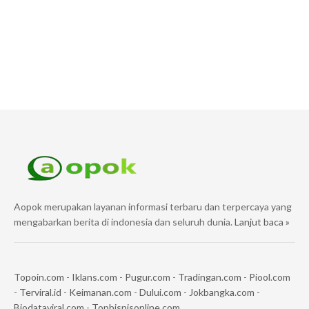
Aopok merupakan layanan informasi terbaru dan terpercaya yang
mengabarkan berita di indonesia dan seluruh dunia.
Lanjut baca »
Topoin.com
-
Iklans.com
-
Pugur.com
-
Tradingan.com
-
Piool.com
-
Terviral.id
-
Keimanan.com
-
Dului.com
-
Jokbangka.com
-
Biodataviral.com
-
Topbisnisonline.com