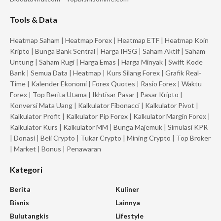
Tools & Data
Heatmap Saham
|
Heatmap Forex
|
Heatmap ETF
|
Heatmap Koin
Kripto
|
Bunga Bank Sentral
|
Harga IHSG
|
Saham Aktif
|
Saham
Untung
|
Saham Rugi
|
Harga Emas
|
Harga Minyak
|
Swift Kode
Bank
|
Semua Data
|
Heatmap
|
Kurs Silang Forex
|
Grafik Real-
Time
|
Kalender Ekonomi
|
Forex Quotes
|
Rasio Forex
|
Waktu
Forex
|
Top Berita Utama
|
Ikhtisar Pasar
|
Pasar Kripto
|
Konversi Mata Uang
|
Kalkulator Fibonacci
|
Kalkulator Pivot
|
Kalkulator Profit
|
Kalkulator Pip Forex
|
Kalkulator Margin Forex
|
Kalkulator Kurs
|
Kalkulator MM
|
Bunga Majemuk
|
Simulasi KPR
|
Donasi
|
Beli Crypto
|
Tukar Crypto
|
Mining Crypto
|
Top Broker
|
Market
|
Bonus
|
Penawaran
Kategori
Berita
Kuliner
Bisnis
Lainnya
Bulutangkis
Lifestyle