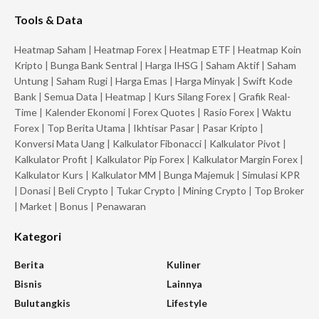
Tools & Data
Heatmap Saham
|
Heatmap Forex
|
Heatmap ETF
|
Heatmap Koin
Kripto
|
Bunga Bank Sentral
|
Harga IHSG
|
Saham Aktif
|
Saham
Untung
|
Saham Rugi
|
Harga Emas
|
Harga Minyak
|
Swift Kode
Bank
|
Semua Data
|
Heatmap
|
Kurs Silang Forex
|
Grafik Real-
Time
|
Kalender Ekonomi
|
Forex Quotes
|
Rasio Forex
|
Waktu
Forex
|
Top Berita Utama
|
Ikhtisar Pasar
|
Pasar Kripto
|
Konversi Mata Uang
|
Kalkulator Fibonacci
|
Kalkulator Pivot
|
Kalkulator Profit
|
Kalkulator Pip Forex
|
Kalkulator Margin Forex
|
Kalkulator Kurs
|
Kalkulator MM
|
Bunga Majemuk
|
Simulasi KPR
|
Donasi
|
Beli Crypto
|
Tukar Crypto
|
Mining Crypto
|
Top Broker
|
Market
|
Bonus
|
Penawaran
Kategori
Berita
Kuliner
Bisnis
Lainnya
Bulutangkis
Lifestyle