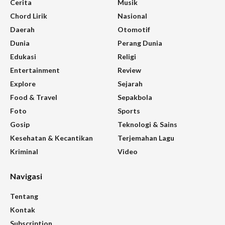
Cerita
Musik
Chord Lirik
Nasional
Daerah
Otomotif
Dunia
Perang Dunia
Edukasi
Religi
Entertainment
Review
Explore
Sejarah
Food & Travel
Sepakbola
Foto
Sports
Gosip
Teknologi & Sains
Kesehatan & Kecantikan
Terjemahan Lagu
Kriminal
Video
Navigasi
Tentang
Kontak
Subscription