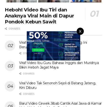
Heboh! Video Ibu Tiri dan
Anaknya Viral Main di Dapur
Pondok Kebun Sawit
0 SHARES
X
Viral! Tante Prank Ojol di Kolam Renang Ini
Berujung Tak Terduga
0 SHARES
Viral! Video Ibu Guru Bahasa Inggris dan Muridnya
Bikin Heboh Jagat Maya
0 SHARES
Viral Video Tak Senonoh Sejoli di Batang Jateng,
Kini Diburu
0 SHARES
Baru! Video Cewek Jilbab Cantik Asal Jawa di Kamar