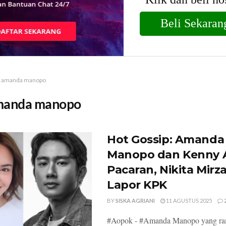
amanda manopo
manda manopo
Hot Gossip: Amanda
Manopo dan Kenny 
Pacaran, Nikita Mirz
Lapor KPK
BY
SISKA AGRIANI
11 AGUSTUS 2025
#Aopok - #Amanda Manopo yang ra