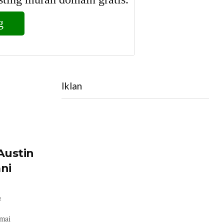
Iklan
Austin
ani
2
mai