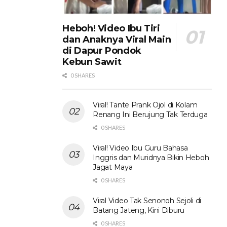
Heboh! Video Ibu Tiri
dan Anaknya Viral Main
di Dapur Pondok
Kebun Sawit
0 SHARES
Viral! Tante Prank Ojol di Kolam
Renang Ini Berujung Tak Terduga
0 SHARES
Viral! Video Ibu Guru Bahasa
Inggris dan Muridnya Bikin Heboh
Jagat Maya
0 SHARES
Viral Video Tak Senonoh Sejoli di
Batang Jateng, Kini Diburu
0 SHARES