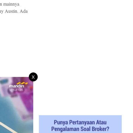
an mainnya
ny Austin. Ada
X