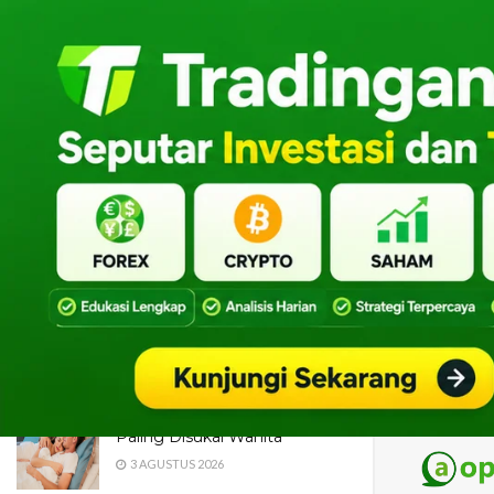
LATEST
TRENDING
Dua Pendaki Gunung Piramid
Bondowoso Ditemukan Tewas
di Jurang 60 Meter, Evakuasi
Terkendala Medan Ekstrem
4 AGUSTUS 2026
Maroon 5 Dipastikan Konser di
Jakarta, Catat Jadwal dan
Fakta Menarik yang Wajib
Diketahui Fans
4 AGUSTUS 2026
3 Posisi Hubungan Intim yang
Paling Disukai Wanita
3 AGUSTUS 2026